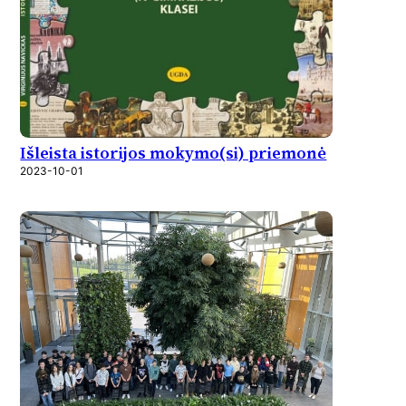
Išleista istorijos mokymo(si) priemonė
2023-10-01