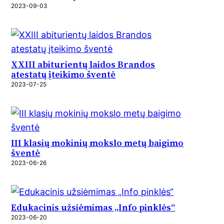
2023-09-03
XXIII abiturientų laidos Brandos
atestatų įteikimo šventė
2023-07-25
III klasių mokinių mokslo metų baigimo
šventė
2023-06-26
Edukacinis užsiėmimas „Info pinklės“
2023-06-20