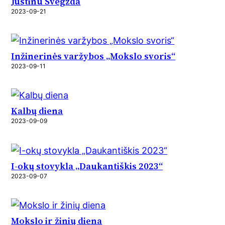
Justinu Švėgžda
2023-09-21
Inžinerinės varžybos „Mokslo svoris“
2023-09-11
Kalbų diena
2023-09-09
I-okų stovykla „Daukantiškis 2023“
2023-09-07
Mokslo ir žinių diena