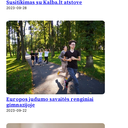
Susitikimas su Kalba.lt atstove
2023-09-28
Europos judumo savaitės renginiai
gimnazijoje
2023-09-22