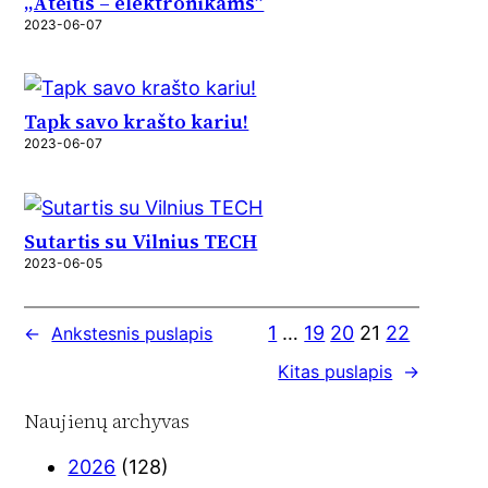
„Ateitis – elektronikams”
2023-06-07
Tapk savo krašto kariu!
2023-06-07
Sutartis su Vilnius TECH
2023-06-05
1
…
19
20
21
22
←
Ankstesnis puslapis
Kitas puslapis
→
Naujienų archyvas
2026
(128)