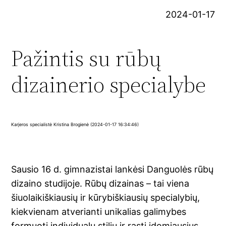
2024-01-17
Pažintis su rūbų
dizainerio specialybe
Karjeros specialistė Kristina Brogienė (2024-01-17 16:34:46)
Sausio 16 d. gimnazistai lankėsi Danguolės rūbų
dizaino studijoje. Rūbų dizainas – tai viena
šiuolaikiškiausių ir kūrybiškiausių specialybių,
kiekvienam atverianti unikalias galimybes
formuoti individualų stilių ir rasti įdomiausius