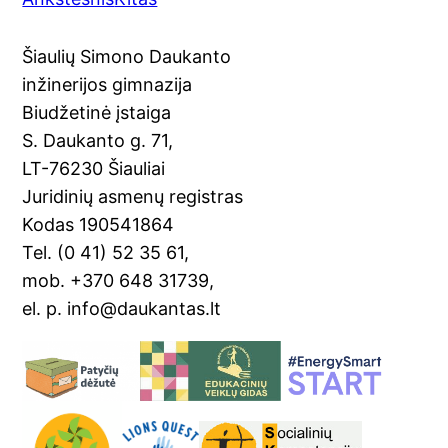
c
o
er
ai
t
ar
e
gl
e
l
e
Šiaulių Simono Daukanto
b
e
st
inžinerijos gimnazija
o
Tr
Biudžetinė įstaiga
o
a
S. Daukanto g. 71,
k
n
LT-76230 Šiauliai
sl
Juridinių asmenų registras
Kodas 190541864
at
Tel. (0 41) 52 35 61,
e
mob. +370 648 31739,
el. p. info@daukantas.lt