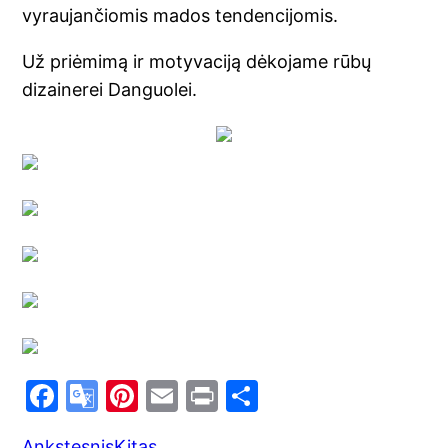
vyraujančiomis mados tendencijomis.
Už priėmimą ir motyvaciją dėkojame rūbų
dizainerei Danguolei.
F
G
Pi
E
Pr
S
a
o
nt
m
in
h
Ankstesnis
Kitas