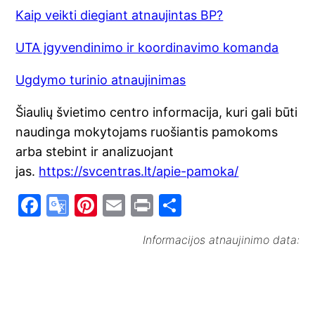
Kaip veikti diegiant atnaujintas BP?
UTA įgyvendinimo ir koordinavimo komanda
Ugdymo turinio atnaujinimas
Šiaulių švietimo centro informacija, kuri gali būti
naudinga mokytojams ruošiantis pamokoms
arba stebint ir analizuojant
jas.
https://svcentras.lt/apie-pamoka/
F
G
Pi
E
Pr
S
a
o
nt
m
in
h
Informacijos atnaujinimo data:
c
o
er
ai
t
ar
e
gl
e
l
e
b
e
st