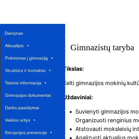
Dienynas
Gimnazistų taryba
Aktualijos
Priėmimas į gimnaziją
Tikslas:
Struktūra ir kontaktai
Kelti gimnazijos mokinių kult
Teisinė informacija
Gimnazijos dokumentai
Uždaviniai:
Darbo pasiūlymai
Suvienyti gimnazijos moks
Organizuoti renginius moki
Veiklos sritys
Atstovauti moksleivių in
Korupcijos prevencija
Analizuoti aktualius mok