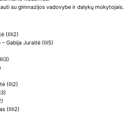
auti su gimnazijos vadovybe ir dalykų mokytojais.
 (IIIi2)
 Gabija Juraitė (IIi5)
Ii3)
)
ė (IIi2)
i3)
2)
s (IIIi2)