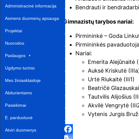
Administracinė informacija
Bendrauti ir bendradarbi
Asmens duomenų apsauga
Gimnazistų tarybos nariai:
Projektai‎
Pirmininkė – Goda Linkutė
Nuorodos ‎ ‎ ‎ ‎ ‎ ‎ ‎ ‎ ‎ ‎ ‎‎
Pirmininkės pavaduotoja –
Nariai:
Paslaugos
Emerita Alejūnaitė (I
Ugdymo turinio
Auksė Kriskutė (IIIa
Urtė Riukaitė (IIi1)
atnaujinimas‎
Mes žiniasklaidoje‎
Beatričė Glazauskait
Abiturientams‎‎
Tautvilis Alijošius (II
Akvilė Vengrytė (IIi
Pasiekimai
Vytenis Jurgis Bruža
E. parduotuvė ‎ ‎ ‎ ‎ ‎ ‎ ‎ ‎ ‎ ‎ ‎ ‎ ‎
Atviri duomenys
F