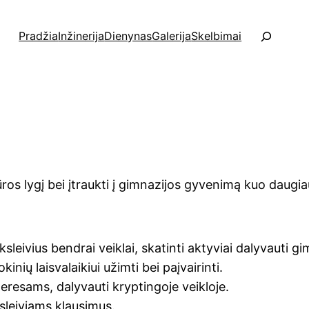
P
Pradžia
Inžinerija
Dienynas
Galerija
Skelbimai
a
i
e
š
k
a
ūros lygį bei įtraukti į gimnazijos gyvenimą kuo daugi
leivius bendrai veiklai, skatinti aktyviai dalyvauti g
nių laisvalaikiui užimti bei paįvairinti.
teresams, dalyvauti kryptingoje veikloje.
sleiviams klausimus.