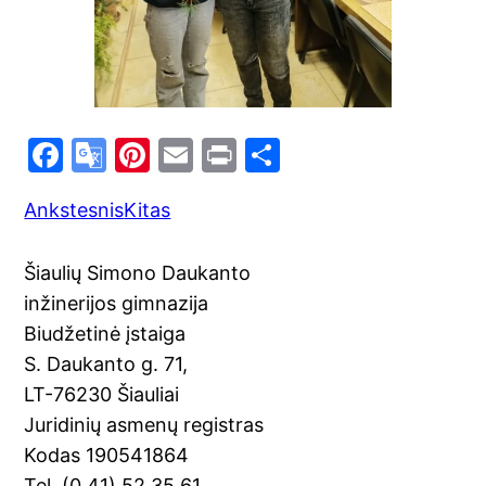
F
G
Pi
E
Pr
S
a
o
nt
m
in
h
Ankstesnis
Kitas
c
o
er
ai
t
ar
e
gl
e
l
e
Šiaulių Simono Daukanto
b
e
st
inžinerijos gimnazija
o
Tr
Biudžetinė įstaiga
o
a
S. Daukanto g. 71,
k
n
LT-76230 Šiauliai
sl
Juridinių asmenų registras
Kodas 190541864
at
Tel. (0 41) 52 35 61,