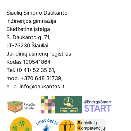
Šiaulių Simono Daukanto
inžinerijos gimnazija
Biudžetinė įstaiga
S. Daukanto g. 71,
LT-76230 Šiauliai
Juridinių asmenų registras
Kodas 190541864
Tel. (0 41) 52 35 61,
mob. +370 648 31739,
el. p. info@daukantas.lt