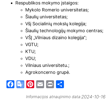
Respublikos mokymo įstaigos:
Mykolo Romerio universitetas;
Šiaulių universitetas;
Všį Socialinių mokslų kolegija;
Šiaulių technologijų mokymo centras;
VŠĮ „Vilniaus dizaino kolegija“;
VGTU;
KTU;
VDU;
Vilniaus universitetu.;
Agrokoncerno grupė.
F
G
Pi
E
Pr
S
a
o
nt
m
in
h
2024-10-16
Informacijos atnaujinimo data:
c
o
er
ai
t
ar
e
gl
e
l
e