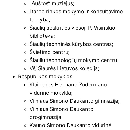
„Aušros“ muziejus;
Darbo rinkos mokymo ir konsultavimo
tarnyba;
Šiaulių apskrities viešoji P. Višinskio
biblioteka;
Šiaulių techninės kūrybos centras;
Švietimo centru;
Šiaulių technologijų mokymo centru.
Všį Šiaurės Lietuvos kolegija;
Respublikos mokyklos:
Klaipėdos Hermano Zudermano
vidurinė mokykla;
Vilniaus Simono Daukanto gimnazija;
Vilniaus Simono Daukanto
progimnazija;
Kauno Simono Daukanto vidurinė