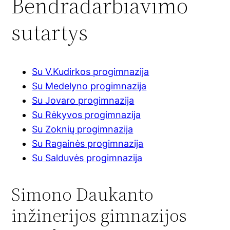
Bendradarbiavimo
sutartys
Su V.Kudirkos progimnazija
Su Medelyno progimnazija
Su Jovaro progimnazija
Su Rėkyvos progimnazija
Su Zoknių progimnazija
Su Ragainės progimnazija
Su Salduvės progimnazija
Simono Daukanto
inžinerijos gimnazijos