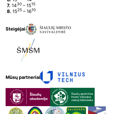
30
15
7.
14
– 15
25
10
8.
15
– 16
Steigėjai
Mūsų partneriai