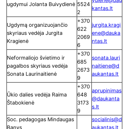
ydiene@dau
ugdymui Jolanta Buivydienė
5524
kantas.lt
2
+370
Ugdymą organizuojančio
jurgita.kragi
622
skyriaus vedėja Jurgita
ene@dauka
2069
Kragienė
ntas.lt
6
+370
Neformaliojo švietimo ir
sonata.lauri
685
pagalbos skyriaus vedėja
naitiene@d
2673
Sonata Laurinaitienė
aukantas.lt
9
+370
aprupinimas
Ūkio dalies vedėja Raima
648
@daukanta
Štabokienė
3173
s.lt
9
Soc. pedagogas Mindaugas
socialinis@d
Banys
aukantas.lt