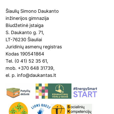
Šiaulių Simono Daukanto
inžinerijos gimnazija
Biudžetinė įstaiga
S. Daukanto g. 71,
LT-76230 Šiauliai
Juridinių asmenų registras
Kodas 190541864
Tel. (0 41) 52 35 61,
mob. +370 648 31739,
el. p. info@daukantas.lt