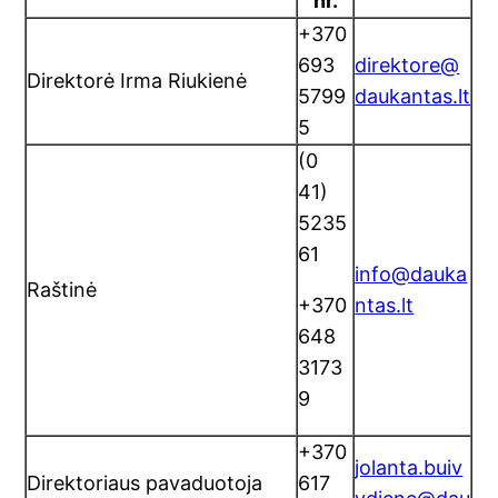
nr.
+370
693
direktore@
Direktorė Irma Riukienė
5799
daukantas.lt
5
(0
41)
5235
61
info@dauka
Raštinė
+370
ntas.lt
648
3173
9
+370
jolanta.buiv
Direktoriaus pavaduotoja
617