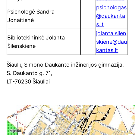
psichologas
Psichologė Sandra
@daukanta
Jonaitienė
s.lt
jolanta.silen
Bibliotekininkė Jolanta
skiene@dau
Šilenskienė
kantas.lt
Šiaulių Simono Daukanto inžinerijos gimnazija,
S. Daukanto g. 71,
LT-76230 Šiauliai