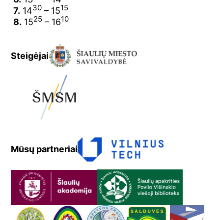
30
15
7.
14
– 15
25
10
8.
15
– 16
Steigėjai
Mūsų partneriai