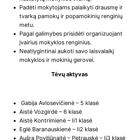
Padėti mokytojams palaikyti drausmę ir
tvarką pamokų ir popamokinių renginių
metu.
Pagal galimybes prisidėti organizuojant
įvairius mokyklos renginius.
Neatlygintinai aukoti savo laisvalaikį
mokyklos ir mokinių gerovei.
Tėvų aktyvas
Gabija Avlosevičienė – 5 klasė
Aistė Vozgirdė – 6 klasė
Aistė Kontrimienė – Ii1 klasė
Eglė Baranauskienė – Ii2 klasė
Aušra Poviliūnaitė – Petrauskė – Ii3 klasė