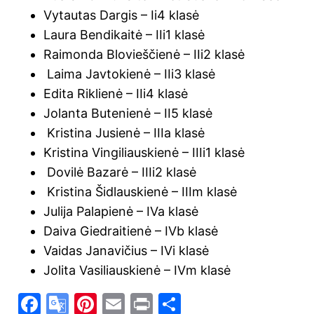
Vytautas Dargis – Ii4 klasė
Laura Bendikaitė – IIi1 klasė
Raimonda Blovieščienė – IIi2 klasė
Laima Javtokienė – IIi3 klasė
Edita Riklienė – IIi4 klasė
Jolanta Butenienė – II5 klasė
Kristina Jusienė – IIIa klasė
Kristina Vingiliauskienė – IIIi1 klasė
Dovilė Bazarė – IIIi2 klasė
Kristina Šidlauskienė – IIIm klasė
Julija Palapienė – IVa klasė
Daiva Giedraitienė – IVb klasė
Vaidas Janavičius – IVi klasė
Jolita Vasiliauskienė – IVm klasė
F
G
Pi
E
Pr
S