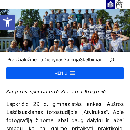
Open toolbar
P
Pradžia
Inžinerija
Dienynas
Galerija
Skelbimai
a
i
MENIU
e
š
k
Karjeros specialistė Kristina Brogienė 
a
Lapkričio 29 d. gimnazistės lankėsi Aušros
Leščiauskienės fotostudijoje „Atvirukas”. Apie
fotografiją žinome labai daug dalykų ir labai
smagu, kai tai galime pritaikyti praktikoje.