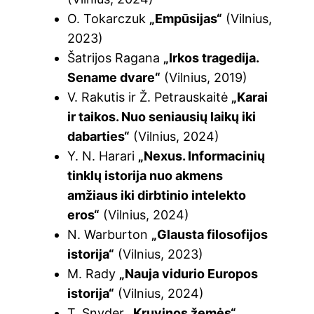
O. Tokarczuk
„Empūsijas“
(Vilnius,
2023)
Šatrijos Ragana
„Irkos tragedija.
Sename dvare“
(Vilnius, 2019)
V. Rakutis ir Ž. Petrauskaitė
„Karai
ir taikos. Nuo seniausių laikų iki
dabarties“
(Vilnius, 2024)
Y. N. Harari
„Nexus. Informacinių
tinklų istorija nuo akmens
amžiaus iki dirbtinio intelekto
eros“
(Vilnius, 2024)
N. Warburton
„Glausta filosofijos
istorija“
(Vilnius, 2023)
M. Rady
„Nauja vidurio Europos
istorija“
(Vilnius, 2024)
T. Snyder
„Kruvinos žemės“