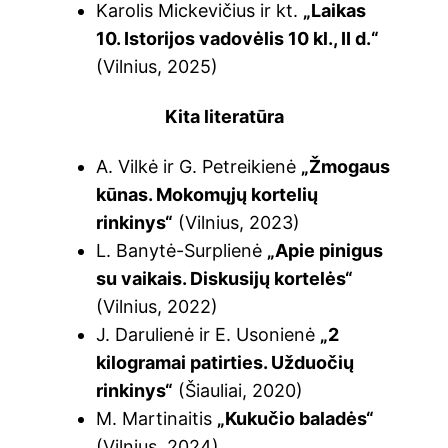
Karolis Mickevičius ir kt.
„Laikas
10. Istorijos vadovėlis 10 kl., II d.“
(Vilnius, 2025)
Kita literatūra
A. Vilkė ir G. Petreikienė
„Žmogaus
kūnas. Mokomųjų kortelių
rinkinys“
(Vilnius, 2023)
L. Banytė-Surplienė
„Apie pinigus
su vaikais. Diskusijų kortelės“
(Vilnius, 2022)
J. Darulienė ir E. Usonienė
„2
kilogramai patirties. Užduočių
rinkinys“
(Šiauliai, 2020)
M. Martinaitis
„Kukučio baladės“
(Vilnius, 2024)