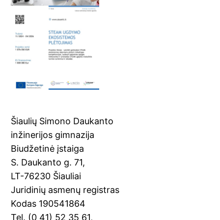
Šiaulių Simono Daukanto
inžinerijos gimnazija
Biudžetinė įstaiga
S. Daukanto g. 71,
LT-76230 Šiauliai
Juridinių asmenų registras
Kodas 190541864
Tel. (0 41) 52 35 61,