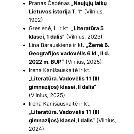
Pranas Čepėnas
„Naujųjų laikų
Lietuvos istorija T. 1“
(Vilnius,
1992)
Gresienė, I. ir kt.
„Literatūra 5
klasei, 1 dalis“
(Vilnius, 2023)
Lina Barauskienė ir kt.
„Žemė 6.
Geografijos vadovėlis 6 kl., II d.
2022 m. BUP“
(Vilnius, 2025)
Irena Kanišauskaitė ir kt.
„Literatūra. Vadovėlis 11 (III
gimnazijos) klasei, II dalis“
(Vilnius, 2025)
Irena Kanišauskaitė ir kt.
„Literatūra. Vadovėlis 11 (III
gimnazijos) klasei, I dalis“
(Vilnius,
2024)