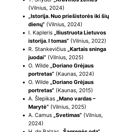
(Vilnius, 2024)
„Istorija. Nuo priešistorės iki šių
dienų“
(Vilnius, 2024)
I. Kapleris
„Iliustruota Lietuvos
istorija. I tomas“
(Vilnius, 2022)
R. Stankevičius
„Kartais sninga
juodai“
(Vilnius, 2025)
O. Wilde
„Doriano Grėjaus
portretas“
(Kaunas, 2024)
O. Wilde
„Doriano Grėjaus
portretas“
(Kaunas, 2015)
A. Šlepikas
„Mano vardas –
Marytė“
(Vilnius, 2025)
A. Camus
„Svetimas“
(Vilnius,
2024)
H. de Balzac
„Šagrenės oda“