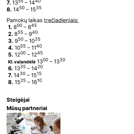
55
40
7.
13
– 14
50
35
8.
14
– 15
Pamokų laikas
trečiadieniais:
00
45
1.
8
– 8
55
40
2.
8
– 9
50
35
3.
9
– 10
55
40
4.
10
– 11
00
45
5.
12
– 12
00
30
13
– 13
Kl. valandėlė
35
20
6.
13
– 14
30
15
7.
14
– 15
25
10
8.
15
– 16
Steigėjai
Mūsų partneriai