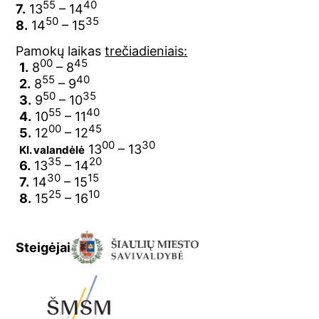
55
40
7.
13
– 14
50
35
8.
14
– 15
Pamokų laikas
trečiadieniais:
00
45
1.
8
– 8
55
40
2.
8
– 9
50
35
3.
9
– 10
55
40
4.
10
– 11
00
45
5.
12
– 12
00
30
13
– 13
Kl. valandėlė
35
20
6.
13
– 14
30
15
7.
14
– 15
25
10
8.
15
– 16
Steigėjai