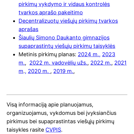
pirkimų vykdymo ir vidaus kontrolės
tvarkos aprašo pakeitimo
Decentralizuotų viešųjų pirkimų tvarkos
aprašas
Šiaulių Simono Daukanto gimnazijos
supaprastintų viešųjų pirkimų taisyklės
Metinis pirkimų planas:
2024 m.,
2023
m.
,
2022 m. vadovėlių užs.
,
2022 m.
,
2021
m
.
,
2020 m.
,
2019 m.
,
Visą informaciją apie planuojamus,
organizuojamus, vykdomus bei įvyksiančius
pirkimus bei supaprastintas viešųjų pirkimų
taisykles rasite
CVPIS
.