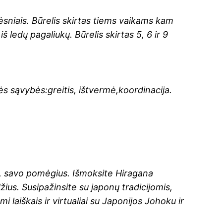
ėsniais. Būrelis skirtas tiems vaikams kam
ledų pagaliukų. Būrelis skirtas 5, 6 ir 9
s sąvybės:greitis, ištvermė,koordinacija.
e, savo pomėgius. Išmoksite Hiragana
ius. Susipažinsite su japonų tradicijomis,
i laiškais ir virtualiai su Japonijos Johoku ir