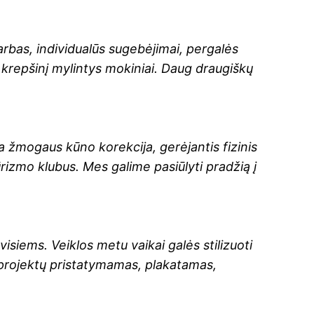
rbas, individualūs sugebėjimai, pergalės
repšinį mylintys mokiniai. Daug draugiškų
a žmogaus kūno korekcija, gerėjantis fizinis
izmo klubus. Mes galime pasiūlyti pradžią į
siems. Veiklos metu vaikai galės stilizuoti
ti projektų pristatymamas, plakatamas,