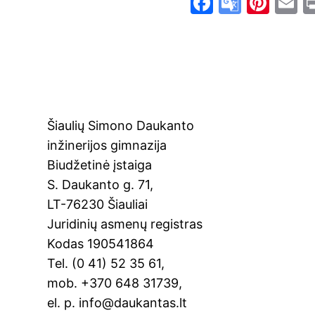
F
G
Pi
E
a
o
nt
c
o
er
a
e
gl
e
l
b
e
st
o
Tr
Šiaulių Simono Daukanto
o
a
inžinerijos gimnazija
k
n
Biudžetinė įstaiga
sl
S. Daukanto g. 71,
at
LT-76230 Šiauliai
e
Juridinių asmenų registras
Kodas 190541864
Tel. (0 41) 52 35 61,
mob. +370 648 31739,
el. p. info@daukantas.lt