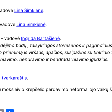
vadovė
Lina Šimkienė
.
 vadovė
Lina Šimkienė
.
– vadovė
Ingrida Bartašienė
.
judėjimo būdų , taisyklingos stovėsenos ir pagrindini
 priėmimą iš viršaus, apačios, susipažins su tinklinio
yniavimo, bendravimo ir bendradarbiavimo įgūdžius.
o
tvarkaraštis
.
u moksleivio krepšelio perdavimo neformaliojo vaikų š