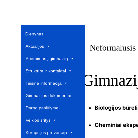
Dienynas
Neformalusis
Aktualijos
Priėmimas į gimnaziją
Struktūra ir kontaktai
Gimnazij
Teisinė informacija
Gimnazijos dokumentai
Biologijos būrel
Darbo pasiūlymai
Veiklos sritys
Cheminiai eksp
Korupcijos prevencija