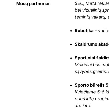
SEO, Meta reklam
Mūsų partneriai
bei vizualinių s
teminių vakarų, a
Robotika
– vado
Skaidrumo akad
Sportiniai žaidi
Mokiniai bus mok
sąvybės:greitis,
Sporto būrelis 5 
Kviečiame 5-6 kl
prieš kitų progi
ateikite.