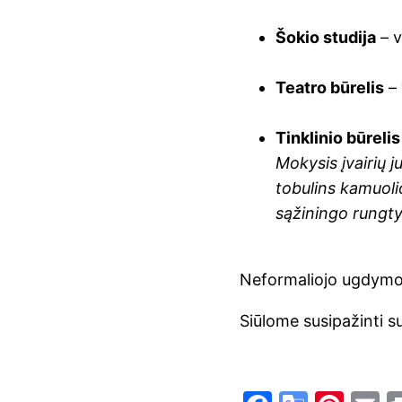
Šokio studija
– 
Teatro būrelis
–
Tinklinio būrelis
Mokysis įvairių 
tobulins kamuolio
sąžiningo rungt
Neformaliojo ugdym
Siūlome susipažinti s