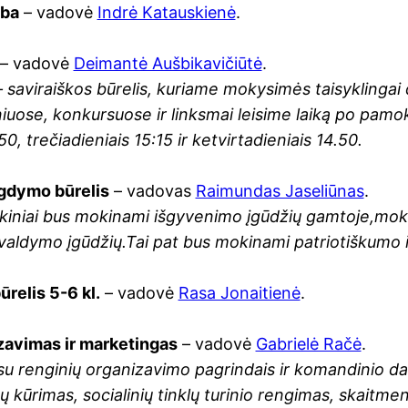
lba
– vadovė
Indrė Katauskienė
.
– vadovė
Deimantė Aušbikavičiūtė
.
– saviraiškos būrelis, kuriame mokysimės taisyklingai 
iuose, konkursuose ir linksmai leisime laiką po pam
50, trečiadieniais 15:15 ir ketvirtadieniais 14.50.
gdymo būrelis
– vadovas
Raimundas Jaseliūnas
.
kiniai bus mokinami išgyvenimo įgūdžių gamtoje,moki
valdymo įgūdžių.Tai pat bus mokinami patriotiškumo i
relis 5-6 kl.
– vadovė
Rasa Jonaitienė
.
zavimas ir marketingas
– vadovė
Gabrielė Račė
.
u renginių organizavimo pagrindais ir komandinio darb
mų kūrimas, socialinių tinklų turinio rengimas, skait