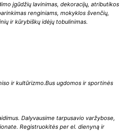
imo įgūdžių lavinimas, dekoracijų, atributikos
 parinkimas renginiams, mokyklos švenčių,
ių ir kūrybiškų idėjų tobulinimas.
eniso ir kultūrizmo.Bus ugdomos ir sportinės
 žaidimus. Dalyvausime tarpusavio varžybose,
nate. Registruokitės per el. dienyną ir