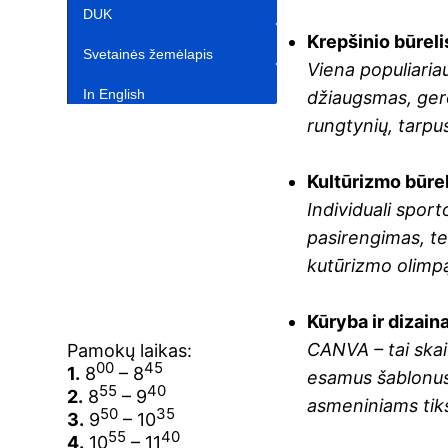
DUK
Krepšinio būreli
Svetainės žemėlapis
Viena populiaria
In English‎
džiaugsmas, ger
rungtynių, tarpus
Kultūrizmo būrel
Individuali spor
pasirengimas, te
kutūrizmo olimp
Kūryba ir dizain
CANVA – tai skai
Pamokų laikas:
00
45
1.
8
– 8
esamus šablonus a
55
40
2.
8
– 9
asmeniniams tik
50
35
3.
9
– 10
55
40
4.
10
– 11