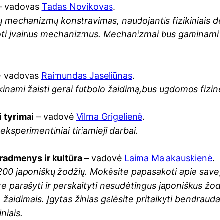
– vadovas
Tadas Novikovas
.
ių mechanizmų konstravimas, naudojantis fizikiniais d
ti įvairius mechanizmus. Mechanizmai bus gaminami iš 
 vadovas
Raimundas Jaseliūnas
.
inami žaisti gerai futbolo žaidimą,bus ugdomos fizinė
 tyrimai
– vadovė
Vilma Grigelienė
.
 eksperimentiniai tiriamieji darbai.
radmenys ir kultūra
– vadovė
Laima Malakauskienė
.
200 japoniškų žodžių. Mokėsite papasakoti apie sav
e parašyti ir perskaityti nesudėtingus japoniškus žodž
 žaidimais. Įgytas žinias galėsite pritaikyti bendraudam
niais.