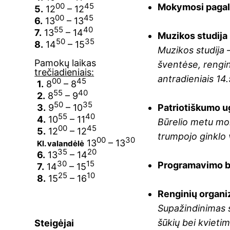
00
45
Mokymosi paga
5.
12
– 12
00
45
6.
13
– 13
55
40
7.
13
– 14
Muzikos studija
50
35
8.
14
– 15
Muzikos studija 
Pamokų laikas
šventėse, rengin
trečiadieniais:
antradieniais 14.
00
45
1.
8
– 8
55
40
2.
8
– 9
50
35
Patriotiškumo u
3.
9
– 10
55
40
4.
10
– 11
Būrelio metu mo
00
45
5.
12
– 12
trumpojo ginklo 
00
30
13
– 13
Kl. valandėlė
35
20
6.
13
– 14
30
15
Programavimo bū
7.
14
– 15
25
10
8.
15
– 16
Renginių organi
Supažindinimas s
šūkių bei kvieti
Steigėjai