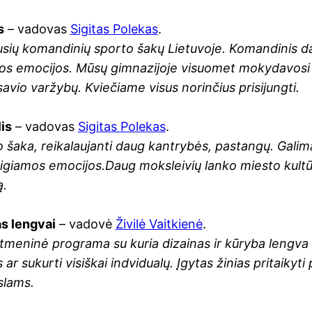
s
– vadovas
Sigitas Polekas
.
usių komandinių sporto šakų Lietuvoje. Komandinis da
os emocijos. Mūsų gimnazijoje visuomet mokydavosi k
avio varžybų. Kviečiame visus norinčius prisijungti.
is
– vadovas
Sigitas Polekas
.
to šaka, reikalaujanti daug kantrybės, pastangų. Galim
igiamos emocijos.Daug moksleivių lanko miesto kultūr
ą.
as lengvai
– vadovė
Živilė Vaitkienė
.
tmeninė programa su kuria dizainas ir kūryba lengva vi
r sukurti visiškai indvidualų. Įgytas žinias pritaiky
slams.