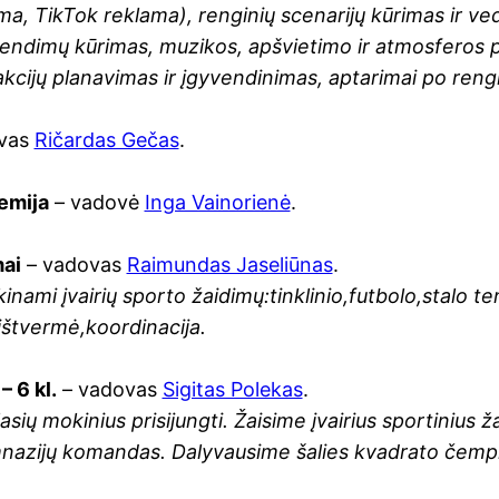
a, TikTok reklama), renginių scenarijų kūrimas ir ved
prendimų kūrimas, muzikos, apšvietimo ir atmosferos
kcijų planavimas ir įgyvendinimas, aptarimai po rengin
vas
Ričardas Gečas
.
emija
– vadovė
Inga Vainorienė
.
mai
– vadovas
Raimundas Jaseliūnas
.
inami įvairių sporto žaidimų:tinklinio,futbolo,stalo t
 ištvermė,koordinacija.
– 6 kl.
– vadovas
Sigitas Polekas
.
asių mokinius prisijungti. Žaisime įvairius sportinius
mnazijų komandas. Dalyvausime šalies kvadrato čempio