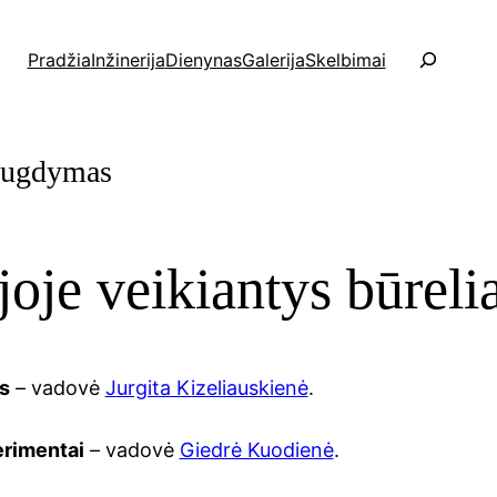
P
Pradžia
Inžinerija
Dienynas
Galerija
Skelbimai
a
i
e
š
 ugdymas
k
a
oje veikiantys būrelia
is
– vadovė
Jurgita Kizeliauskienė
.
erimentai
– vadovė
Giedrė Kuodienė
.