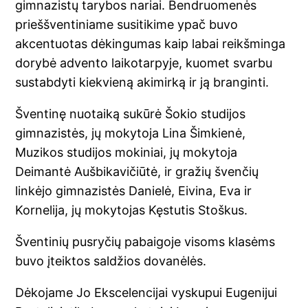
gimnazistų tarybos nariai. Bendruomenės
prieššventiniame susitikime ypač buvo
akcentuotas dėkingumas kaip labai reikšminga
dorybė advento laikotarpyje, kuomet svarbu
sustabdyti kiekvieną akimirką ir ją branginti.
Šventinę nuotaiką sukūrė Šokio studijos
gimnazistės, jų mokytoja Lina Šimkienė,
Muzikos studijos mokiniai, jų mokytoja
Deimantė Aušbikavičiūtė, ir gražių švenčių
linkėjo gimnazistės Danielė, Eivina, Eva ir
Kornelija, jų mokytojas Kęstutis Stoškus.
Šventinių pusryčių pabaigoje visoms klasėms
buvo įteiktos saldžios dovanėlės.
Dėkojame Jo Ekscelencijai vyskupui Eugenijui