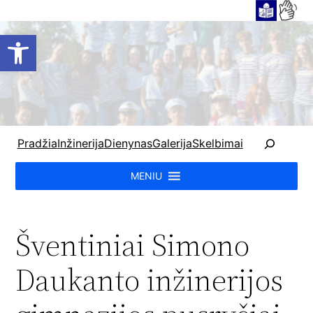
Open toolbar
P
Pradžia
Inžinerija
Dienynas
Galerija
Skelbimai
a
i
MENIU
e
š
k
Šventiniai Simono
a
Daukanto inžinerijos