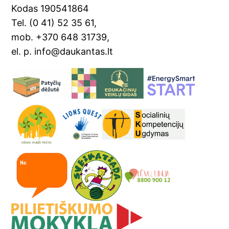
Kodas 190541864
at
Tel. (0 41) 52 35 61,
e
mob. +370 648 31739,
el. p. info@daukantas.lt