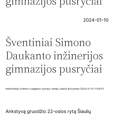
gimnazijos pusryčiai
2024-01-10
Šventiniai Simono
Daukanto inžinerijos
gimnazijos pusryčiai
Neformaliojo švietimo ir pagalbos skyriaus vedėja Jolanta Buivydienė (2024-01-10 11:09:47)
Ankstyvą gruodžio 22-osios rytą Šiaulių