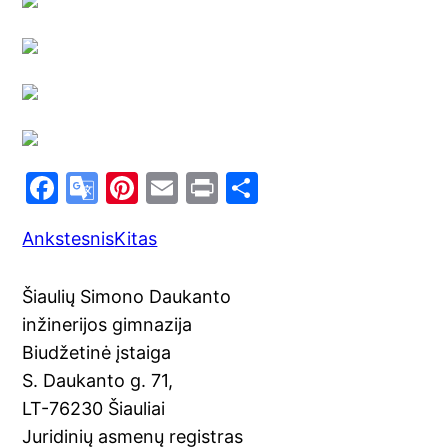
F
G
Pi
E
Pr
S
a
o
nt
m
in
h
Ankstesnis
Kitas
c
o
er
ai
t
ar
e
gl
e
l
e
Šiaulių Simono Daukanto
b
e
st
inžinerijos gimnazija
o
Tr
Biudžetinė įstaiga
o
a
S. Daukanto g. 71,
k
n
LT-76230 Šiauliai
sl
Juridinių asmenų registras