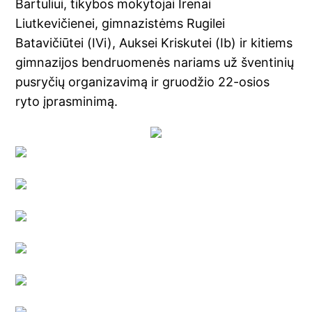
Bartuliui, tikybos mokytojai Irenai
Liutkevičienei, gimnazistėms Rugilei
Batavičiūtei (IVi), Auksei Kriskutei (Ib) ir kitiems
gimnazijos bendruomenės nariams už šventinių
pusryčių organizavimą ir gruodžio 22-osios
ryto įprasminimą.