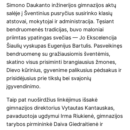
Simono Daukanto inžinerijos gimnazijos aktų
salėje į Šventinius pusryčius susirinko klasių
atstovai, mokytojai ir administracija. Tęsiant
bendruomenės tradicijas, buvo maloniai
priimtas ypatingas svečias — Jo Ekscelencija
Šiaulių vyskupas Eugenijus Bartulis. Pasveikinęs
bendruomenę su gražiausiomis šventėmis,
skatino visus prisiminti brangiausius žmones,
Dievo kūrinius, gyvenime palikusius pėdsakus ir
prisidėjusius prie tikslų bei svajonių
įgyvendinimo.
Taip pat nuoširdžius linkėjimus išsakė
gimnazijos direktorius Vytautas Kantauskas,
pavaduotoja ugdymui Irma Riukienė, gimnazijos
tarybos pirmininkė Daiva Giedraitienė ir