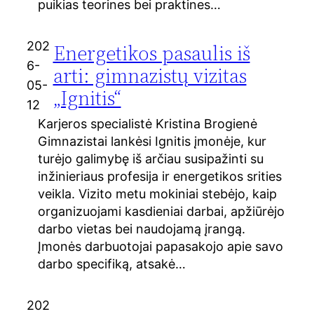
puikias teorines bei praktines…
202
Energetikos pasaulis iš
6-
arti: gimnazistų vizitas
05-
„Ignitis“
12
Karjeros specialistė Kristina Brogienė
Gimnazistai lankėsi Ignitis įmonėje, kur
turėjo galimybę iš arčiau susipažinti su
inžinieriaus profesija ir energetikos srities
veikla. Vizito metu mokiniai stebėjo, kaip
organizuojami kasdieniai darbai, apžiūrėjo
darbo vietas bei naudojamą įrangą.
Įmonės darbuotojai papasakojo apie savo
darbo specifiką, atsakė…
202