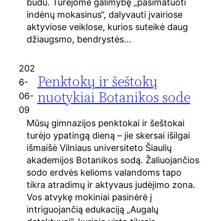
būdu. Turėjome galimybę „pasimatuoti
indėnų mokasinus“, dalyvauti įvairiose
aktyviose veiklose, kurios suteikė daug
džiaugsmo, bendrystės…
202
Penktokų ir šeštokų
6-
nuotykiai Botanikos sode
06-
09
Mūsų gimnazijos penktokai ir šeštokai
turėjo ypatingą dieną – jie skersai išilgai
išmaišė Vilniaus universiteto Šiaulių
akademijos Botanikos sodą. Žaliuojančios
sodo erdvės kelioms valandoms tapo
tikra atradimų ir aktyvaus judėjimo zona.
Vos atvykę mokiniai pasinėrė į
intriguojančią edukaciją „Augalų