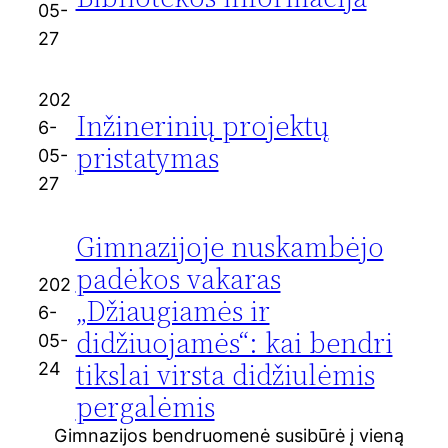
05-
27
202
Inžinerinių projektų
6-
pristatymas
05-
27
Gimnazijoje nuskambėjo
padėkos vakaras
202
„Džiaugiamės ir
6-
didžiuojamės“: kai bendri
05-
tikslai virsta didžiulėmis
24
pergalėmis
Gimnazijos bendruomenė susibūrė į vieną