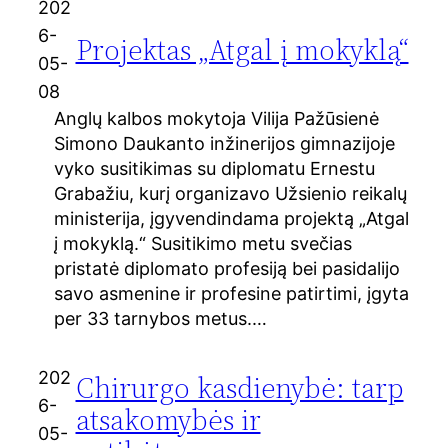
202
6-
Projektas „Atgal į mokyklą“
05-
08
Anglų kalbos mokytoja Vilija Pažūsienė
Simono Daukanto inžinerijos gimnazijoje
vyko susitikimas su diplomatu Ernestu
Grabažiu, kurį organizavo Užsienio reikalų
ministerija, įgyvendindama projektą „Atgal
į mokyklą.“ Susitikimo metu svečias
pristatė diplomato profesiją bei pasidalijo
savo asmenine ir profesine patirtimi, įgyta
per 33 tarnybos metus.…
202
Chirurgo kasdienybė: tarp
6-
atsakomybės ir
05-