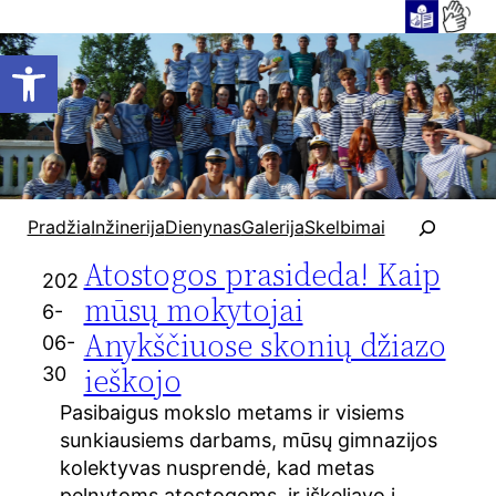
Open toolbar
P
Pradžia
Inžinerija
Dienynas
Galerija
Skelbimai
a
Atostogos prasideda! Kaip
i
202
e
mūsų mokytojai
6-
š
Anykščiuose skonių džiazo
06-
k
ieškojo
30
a
Pasibaigus mokslo metams ir visiems
sunkiausiems darbams, mūsų gimnazijos
kolektyvas nusprendė, kad metas
pelnytoms atostogoms, ir iškeliavo į