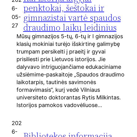
penktokai, šeštokai ir
6-
gimnazistai vartė spaudos
05-
draudimo laikų leidinius
27
Mūsų gimnazijos 5-tų, 6-tų ir I gimnazijos
klasių mokiniai turėjo išskirtinę galimybę
trumpam persikelti į praeitį ir gyvai
prisiliesti prie Lietuvos istorijos. Jie
dalyvavo intriguojančiame edukaciniame
užsiėmime-paskaitoje „Spaudos draudimo
laikotarpis, tautinės savimonės
formavimasis“, kurį vedė Vilniaus
universiteto doktorantas Rytis Milkintas.
Istorijos pamokos vadovėliuose…
202
6-
Bibliotekos informacija