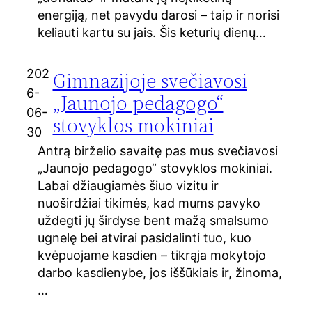
energiją, net pavydu darosi – taip ir norisi
keliauti kartu su jais. Šis keturių dienų…
202
Gimnazijoje svečiavosi
6-
„Jaunojo pedagogo“
06-
stovyklos mokiniai
30
Antrą birželio savaitę pas mus svečiavosi
„Jaunojo pedagogo“ stovyklos mokiniai.
Labai džiaugiamės šiuo vizitu ir
nuoširdžiai tikimės, kad mums pavyko
uždegti jų širdyse bent mažą smalsumo
ugnelę bei atvirai pasidalinti tuo, kuo
kvėpuojame kasdien – tikrąja mokytojo
darbo kasdienybe, jos iššūkiais ir, žinoma,
…