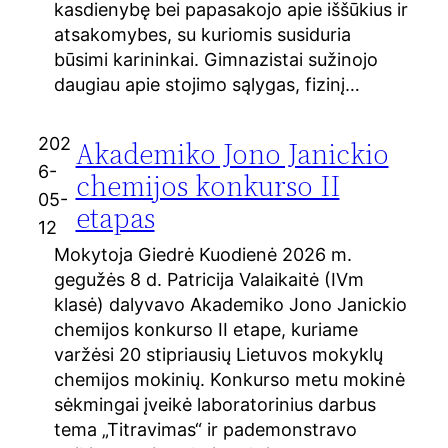
kasdienybę bei papasakojo apie iššūkius ir
atsakomybes, su kuriomis susiduria
būsimi karininkai. Gimnazistai sužinojo
daugiau apie stojimo sąlygas, fizinį…
202
Akademiko Jono Janickio
6-
chemijos konkurso II
05-
etapas
12
Mokytoja Giedrė Kuodienė 2026 m.
gegužės 8 d. Patricija Valaikaitė (IVm
klasė) dalyvavo Akademiko Jono Janickio
chemijos konkurso II etape, kuriame
varžėsi 20 stipriausių Lietuvos mokyklų
chemijos mokinių. Konkurso metu mokinė
sėkmingai įveikė laboratorinius darbus
tema „Titravimas“ ir pademonstravo