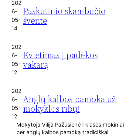
202
Paskutinio skambučio
6-
šventė
05-
14
202
Kvietimas į padėkos
6-
vakarą
05-
12
202
Anglų kalbos pamoka už
6-
mokyklos ribų!
05-
12
Mokytoja Vilija Pažūsienė I klasės mokiniai
per anglų kalbos pamoką tradiciškai