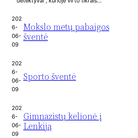
detektyvai“, kurioje virto tikrais…
202
Mokslo metų pabaigos
6-
šventė
06-
09
202
6-
Sporto šventė
06-
09
202
Gimnazistų kelionė į
6-
Lenkiją
06-
09