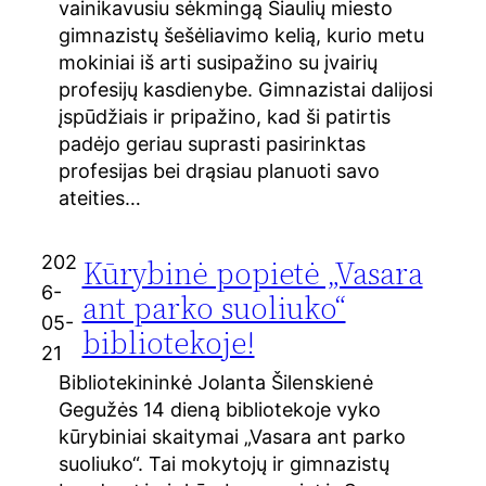
vainikavusiu sėkmingą Šiaulių miesto
gimnazistų šešėliavimo kelią, kurio metu
mokiniai iš arti susipažino su įvairių
profesijų kasdienybe. Gimnazistai dalijosi
įspūdžiais ir pripažino, kad ši patirtis
padėjo geriau suprasti pasirinktas
profesijas bei drąsiau planuoti savo
ateities…
202
Kūrybinė popietė „Vasara
6-
ant parko suoliuko“
05-
bibliotekoje!
21
Bibliotekininkė Jolanta Šilenskienė
Gegužės 14 dieną bibliotekoje vyko
kūrybiniai skaitymai „Vasara ant parko
suoliuko“. Tai mokytojų ir gimnazistų