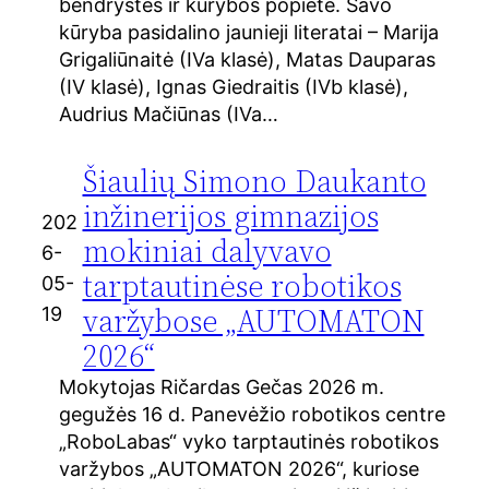
bendrystės ir kūrybos popietė. Savo
kūryba pasidalino jaunieji literatai – Marija
Grigaliūnaitė (IVa klasė), Matas Dauparas
(IV klasė), Ignas Giedraitis (IVb klasė),
Audrius Mačiūnas (IVa…
Šiaulių Simono Daukanto
inžinerijos gimnazijos
202
mokiniai dalyvavo
6-
tarptautinėse robotikos
05-
varžybose „AUTOMATON
19
2026“
Mokytojas Ričardas Gečas 2026 m.
gegužės 16 d. Panevėžio robotikos centre
„RoboLabas“ vyko tarptautinės robotikos
varžybos „AUTOMATON 2026“, kuriose