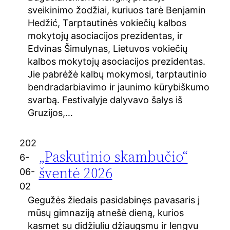
sveikinimo žodžiai, kuriuos tarė Benjamin
Hedžić, Tarptautinės vokiečių kalbos
mokytojų asociacijos prezidentas, ir
Edvinas Šimulynas, Lietuvos vokiečių
kalbos mokytojų asociacijos prezidentas.
Jie pabrėžė kalbų mokymosi, tarptautinio
bendradarbiavimo ir jaunimo kūrybiškumo
svarbą. Festivalyje dalyvavo šalys iš
Gruzijos,…
202
„Paskutinio skambučio“
6-
šventė 2026
06-
02
Gegužės žiedais pasidabinęs pavasaris į
mūsų gimnaziją atnešė dieną, kurios
kasmet su didžiuliu džiaugsmu ir lengvu