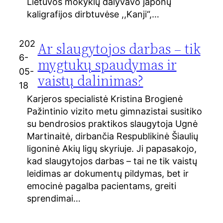
Lietuvos mokyklų dalyvavo japonų
kaligrafijos dirbtuvėse ,,Kanji“,…
202
Ar slaugytojos darbas – tik
6-
mygtukų spaudymas ir
05-
vaistų dalinimas?
18
Karjeros specialistė Kristina Brogienė
Pažintinio vizito metu gimnazistai susitiko
su bendrosios praktikos slaugytoja Ugnė
Martinaitė, dirbančia Respublikinė Šiaulių
ligoninė Akių ligų skyriuje. Ji papasakojo,
kad slaugytojos darbas – tai ne tik vaistų
leidimas ar dokumentų pildymas, bet ir
emocinė pagalba pacientams, greiti
sprendimai…