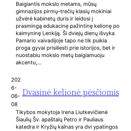
Baigiantis mokslo metams, mūsų
gimnazijos pirmų–trečių klasių mokiniai
užvėrė kabinetų duris ir leidosi į
prasmingą edukacinę pažintinę kelionę po
kaimyninę Lenkiją. Ši dviejų dienų išvyka
Pamario vaivadijoje tapo ne tik puikia
proga gyvai prisiliesti prie istorijos, bet ir
nuostabiu mokslo metų baigiamuoju
akcentu,…
202
6-
Dvasinė kelionė pėsčiomis
06-
08
Tikybos mokytoja Irena Liutkevičienė
Šiaulių Šv. apaštalų Petro ir Pauliaus
katedra ir Kryžių kalnas yra dvi ypatingos