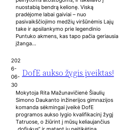
nuostabią bendrą kelionę. Viską
pradėjome labai gaiviai – nuo
pasivaikščiojimo medžių viršūnėmis Lajų
take ir apsilankymo prie legendinio
Puntuko akmens, kas tapo pačia geriausia
įžanga…
202
6-
DofE aukso žygis įveiktas!
06-
30
Mokytoja Rita Mažunavičienė Šiaulių
Simono Daukanto inžinerijos gimnazijos
komanda sėkmingai įveikė DofE
programos aukso lygio kvalifikacinį žygį
Tatruose, o žiūrint į mūsų keliaujančius
„dofiukus“ ir matant jų neįtikėtiną