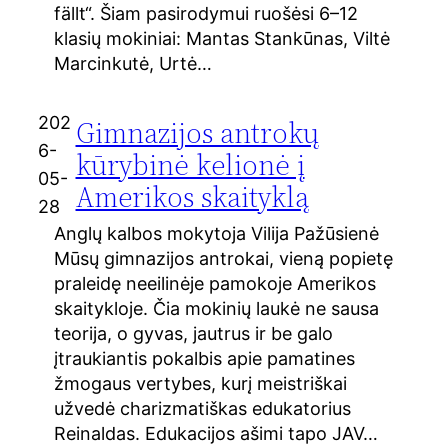
fällt“. Šiam pasirodymui ruošėsi 6–12
klasių mokiniai: Mantas Stankūnas, Viltė
Marcinkutė, Urtė…
202
Gimnazijos antrokų
6-
kūrybinė kelionė į
05-
Amerikos skaityklą
28
Anglų kalbos mokytoja Vilija Pažūsienė
Mūsų gimnazijos antrokai, vieną popietę
praleidę neeilinėje pamokoje Amerikos
skaitykloje. Čia mokinių laukė ne sausa
teorija, o gyvas, jautrus ir be galo
įtraukiantis pokalbis apie pamatines
žmogaus vertybes, kurį meistriškai
užvedė charizmatiškas edukatorius
Reinaldas. Edukacijos ašimi tapo JAV…