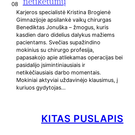
netikėtumų
08
Karjeros specialistė Kristina Brogienė
Gimnazijoje apsilankė vaikų chirurgas
Benediktas Jonuška – žmogus, kuris
kasdien daro didelius dalykus mažiems
pacientams. Svečias supažindino
mokinius su chirurgo profesija,
papasakojo apie atliekamas operacijas bei
pasidalijo įsimintiniausiais ir
netikėčiausiais darbo momentais.
Mokiniai aktyviai uždavinėjo klausimus, į
kuriuos gydytojas…
KITAS PUSLAPIS