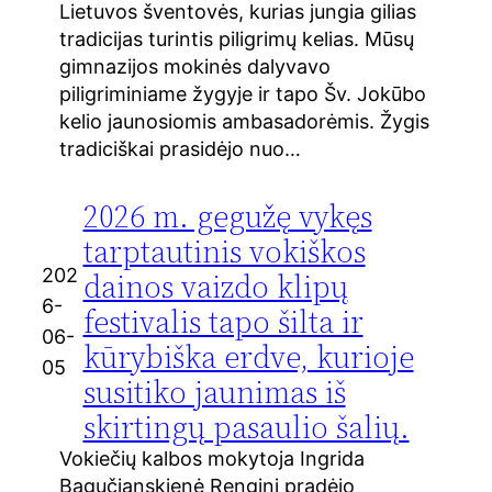
Lietuvos šventovės, kurias jungia gilias
tradicijas turintis piligrimų kelias. Mūsų
gimnazijos mokinės dalyvavo
piligriminiame žygyje ir tapo Šv. Jokūbo
kelio jaunosiomis ambasadorėmis. Žygis
tradiciškai prasidėjo nuo…
2026 m. gegužę vykęs
tarptautinis vokiškos
202
dainos vaizdo klipų
6-
festivalis tapo šilta ir
06-
kūrybiška erdve, kurioje
05
susitiko jaunimas iš
skirtingų pasaulio šalių.
Vokiečių kalbos mokytoja Ingrida
Bagučianskienė Renginį pradėjo