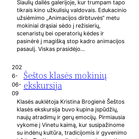
Šiaulių dailės galerijoje, kur trumpam tapo
tikrais kino užkulisių valdovais. Edukacinio
užsiėmimo „Animacijos dirbtuvės“ metu
mokiniai drąsiai sėdo į režisierių,
scenaristų bei operatorių kėdes ir
pasinėrė į magišką stop kadro animacijos
pasaulį. Viskas prasidėjo…
202
Šeštos klasės mokinių
6-
ekskursija
06-
09
Klasės auklėtoja Kristina Brogienė Šeštos
klasės ekskursija buvo kupina įspūdžių,
naujų atradimų ir gerų emocijų. Pirmiausia
vykome į Vinetu kaimą, kur susipažinome
su indėnų kultūra, tradicijomis ir gyvenimo