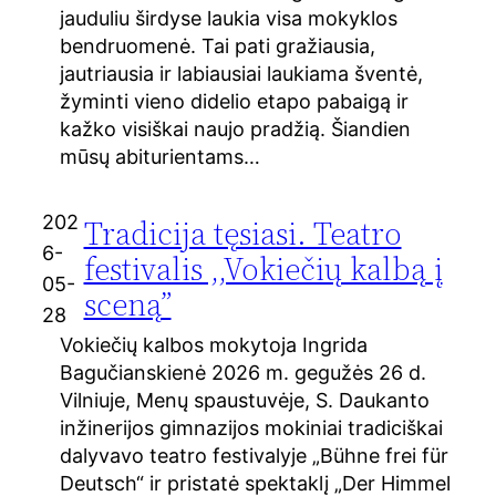
jauduliu širdyse laukia visa mokyklos
bendruomenė. Tai pati gražiausia,
jautriausia ir labiausiai laukiama šventė,
žyminti vieno didelio etapo pabaigą ir
kažko visiškai naujo pradžią. Šiandien
mūsų abiturientams…
202
Tradicija tęsiasi. Teatro
6-
festivalis ,,Vokiečių kalbą į
05-
sceną”
28
Vokiečių kalbos mokytoja Ingrida
Bagučianskienė 2026 m. gegužės 26 d.
Vilniuje, Menų spaustuvėje, S. Daukanto
inžinerijos gimnazijos mokiniai tradiciškai
dalyvavo teatro festivalyje „Bühne frei für
Deutsch“ ir pristatė spektaklį „Der Himmel