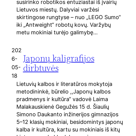
susirinko robotikos entuziastai iš įvairių
Lietuvos miestų. Dalyviai varžėsi
skirtingose rungtyse – nuo „LEGO Sumo“
iki „Antweight“ robotų kovų. Varžybų
metu mokiniai turėjo galimybę…
202
Japonų kaligrafijos
6-
dirbtuvės
05-
18
Lietuvių kalbos ir literatūros mokytoja
metodininkė, būrelio ,,Japonų kalbos
pradmenys ir kultūra“ vadovė Laima
Malakauskienė Gegužės 15 d. Šiaulių
Simono Daukanto inžinerijos gimnazijos
5–12 klasių mokiniai, besidomintys japonų
kalba ir kultūra, kartu su mokiniais iš kitų