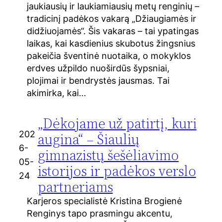
jaukiausių ir laukiamiausių metų renginių –
tradicinį padėkos vakarą „Džiaugiamės ir
didžiuojamės“. Šis vakaras – tai ypatingas
laikas, kai kasdienius skubotus žingsnius
pakeičia šventinė nuotaika, o mokyklos
erdves užpildo nuoširdūs šypsniai,
plojimai ir bendrystės jausmas. Tai
akimirka, kai…
„Dėkojame už patirtį, kuri
202
augina“ – Šiaulių
6-
gimnazistų šešėliavimo
05-
istorijos ir padėkos verslo
24
partneriams
Karjeros specialistė Kristina Brogienė
Renginys tapo prasmingu akcentu,