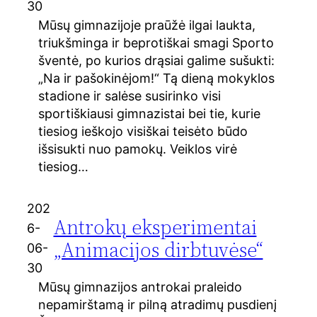
30
Mūsų gimnazijoje praūžė ilgai laukta,
triukšminga ir beprotiškai smagi Sporto
šventė, po kurios drąsiai galime sušukti:
„Na ir pašokinėjom!“ Tą dieną mokyklos
stadione ir salėse susirinko visi
sportiškiausi gimnazistai bei tie, kurie
tiesiog ieškojo visiškai teisėto būdo
išsisukti nuo pamokų. Veiklos virė
tiesiog…
202
Antrokų eksperimentai
6-
„Animacijos dirbtuvėse“
06-
30
Mūsų gimnazijos antrokai praleido
nepamirštamą ir pilną atradimų pusdienį