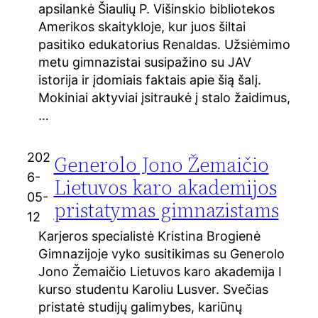
apsilankė Šiaulių P. Višinskio bibliotekos
Amerikos skaitykloje, kur juos šiltai
pasitiko edukatorius Renaldas. Užsiėmimo
metu gimnazistai susipažino su JAV
istorija ir įdomiais faktais apie šią šalį.
Mokiniai aktyviai įsitraukė į stalo žaidimus,
…
202
Generolo Jono Žemaičio
6-
Lietuvos karo akademijos
05-
pristatymas gimnazistams
12
Karjeros specialistė Kristina Brogienė
Gimnazijoje vyko susitikimas su Generolo
Jono Žemaičio Lietuvos karo akademija I
kurso studentu Karoliu Lusver. Svečias
pristatė studijų galimybes, kariūnų