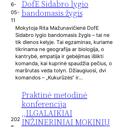
DofE Sidabro lygio
6-
bandomasis žygis
05-
11
Mokytoja Rita Mažunavičienė DofE
Sidabro lygio bandomasis žygis – tai ne
tik dienos kelyje. Tai egzaminas, kuriame
tikrinama ne geografija ar biologija, o
kantrybė, empatija ir gebėjimas išlikti
komanda, kai kuprinė spaudžia pečius, o
maršrutas veda tolyn. Džiaugiuosi, dvi
komandos – „Kukurūzės“ ir…
Praktinė metodinė
konferencija
,,ILGALAIKIAI
202
INŽINERINIAI MOKINIŲ