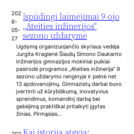
202
Įspūdingi laimėjimai 9-ojo
6-
„Ateities inžinerijos“
05-
sezono uždaryme
27
Ugdymą organizuojančio skyriaus vedėja
Jurgita Kragienė Šiaulių Simono Daukanto
inžinerijos gimnazijos mokiniai puikiai
pasirodė programos „Ateities inžinerija“ 9
sezono uždarymo renginyje ir pelnė net
13 apdovanojimų. Gimnazistų darbai buvo
įvertinti už kūrybiškumą, inovatyvius
sprendimus, komandinį darbą bei
gebėjimą praktiškai pritaikyti įgytas
žinias. Pirmąsias…
Kai istorija atgyja:
202