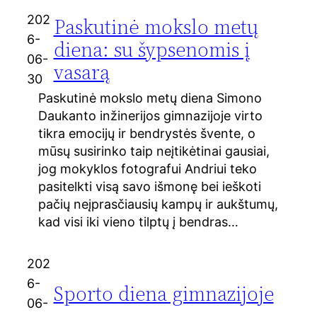
202
Paskutinė mokslo metų
6-
diena: su šypsenomis į
06-
vasarą
30
Paskutinė mokslo metų diena Simono
Daukanto inžinerijos gimnazijoje virto
tikra emocijų ir bendrystės švente, o
mūsų susirinko taip neįtikėtinai gausiai,
jog mokyklos fotografui Andriui teko
pasitelkti visą savo išmonę bei ieškoti
pačių neįprasčiausių kampų ir aukštumų,
kad visi iki vieno tilptų į bendras…
202
6-
Sporto diena gimnazijoje
06-