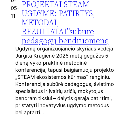
6-
PROJEKTAI STEAM
05-
UGDYME: PATIRTYS,
11
METODAI,
REZULTATAI’’subūrė
pedagogų bendruomenę
Ugdymą organizuojančio skyriaus vedėja
Jurgita Kragienė 2026 metų gegužės 5
dieną vyko praktinė metodinė
konferencija, tapusi baigiamuoju projekto
„STEAM ekosistemos kūrimas“ renginiu.
Konferencija subūrė pedagogus, švietimo
specialistus ir įvairių sričių mokytojus
bendram tikslui – dalytis gerąja patirtimi,
pristatyti inovatyvius ugdymo metodus
bei aptarti…