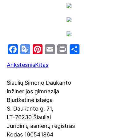
F
G
Pi
E
Pr
S
a
o
nt
m
in
h
Ankstesnis
Kitas
c
o
er
ai
t
ar
e
gl
e
l
e
Šiaulių Simono Daukanto
b
e
st
inžinerijos gimnazija
o
Tr
Biudžetinė įstaiga
o
a
S. Daukanto g. 71,
k
n
LT-76230 Šiauliai
sl
Juridinių asmenų registras
Kodas 190541864
at