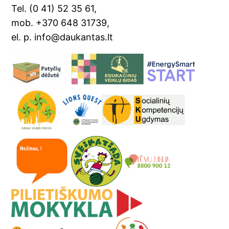
Tel. (0 41) 52 35 61,
e
mob. +370 648 31739,
el. p. info@daukantas.lt