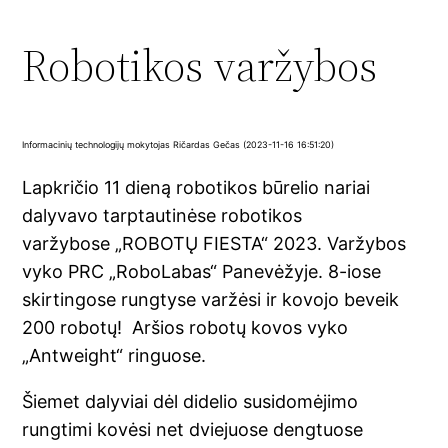
Robotikos varžybos
Informacinių technologijų mokytojas Ričardas Gečas (2023-11-16 16:51:20)
Lapkričio 11 dieną robotikos būrelio nariai
dalyvavo tarptautinėse robotikos
varžybose „ROBOTŲ FIESTA“ 2023. Varžybos
vyko PRC „RoboLabas“ Panevėžyje. 8-iose
skirtingose rungtyse varžėsi ir kovojo beveik
200 robotų! Aršios robotų kovos vyko
„Antweight“ ringuose.
Šiemet dalyviai dėl didelio susidomėjimo
rungtimi kovėsi net dviejuose dengtuose