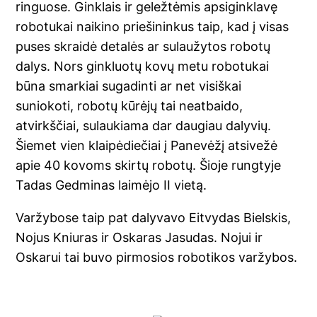
ringuose. Ginklais ir geležtėmis apsiginklavę
robotukai naikino priešininkus taip, kad į visas
puses skraidė detalės ar sulaužytos robotų
dalys. Nors ginkluotų kovų metu robotukai
būna smarkiai sugadinti ar net visiškai
suniokoti, robotų kūrėjų tai neatbaido,
atvirkščiai, sulaukiama dar daugiau dalyvių.
Šiemet vien klaipėdiečiai į Panevėžį atsivežė
apie 40 kovoms skirtų robotų. Šioje rungtyje
Tadas Gedminas laimėjo II vietą.
Varžybose taip pat dalyvavo Eitvydas Bielskis,
Nojus Kniuras ir Oskaras Jasudas. Nojui ir
Oskarui tai buvo pirmosios robotikos varžybos.