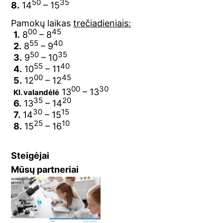
50
35
8.
14
– 15
Pamokų laikas
trečiadieniais:
00
45
1.
8
– 8
55
40
2.
8
– 9
50
35
3.
9
– 10
55
40
4.
10
– 11
00
45
5.
12
– 12
00
30
13
– 13
Kl. valandėlė
35
20
6.
13
– 14
30
15
7.
14
– 15
25
10
8.
15
– 16
Steigėjai
Mūsų partneriai