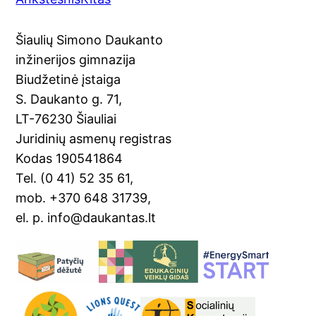
c
o
er
ai
t
ar
e
gl
e
l
e
Šiaulių Simono Daukanto
b
e
st
inžinerijos gimnazija
o
Tr
Biudžetinė įstaiga
o
a
S. Daukanto g. 71,
k
n
LT-76230 Šiauliai
sl
Juridinių asmenų registras
Kodas 190541864
at
Tel. (0 41) 52 35 61,
e
mob. +370 648 31739,
el. p. info@daukantas.lt