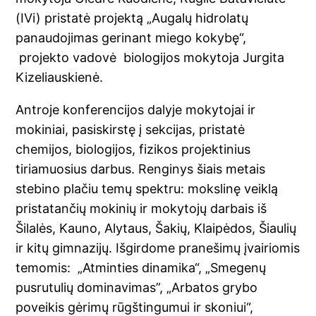
(IVi) pristatė projektą „Augalų hidrolatų
panaudojimas gerinant miego kokybę“,
projekto vadovė biologijos mokytoja Jurgita
Kizeliauskienė.
Antroje konferencijos dalyje mokytojai ir
mokiniai, pasiskirstę į sekcijas, pristatė
chemijos, biologijos, fizikos projektinius
tiriamuosius darbus. Renginys šiais metais
stebino plačiu temų spektru: mokslinę veiklą
pristatančių mokinių ir mokytojų darbais iš
Šilalės, Kauno, Alytaus, Šakių, Klaipėdos, Šiaulių
ir kitų gimnazijų. Išgirdome pranešimų įvairiomis
temomis: „Atminties dinamika“, „Smegenų
pusrutulių dominavimas”, „Arbatos grybo
poveikis gėrimų rūgštingumui ir skoniui“,