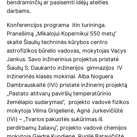
bendraminčių ar pasisemti idėjų ateities
darbams.
Konferencijos programa itin turininga.
Pranešimą „Mikalojui Kopernikui 550 metų“
skaitė Šiaulių techninės kūrybos centro
astrofizikos būrelio vadovas, mokytojas Vacys
Jankus. Savo inžinerinius projektus pristatė
Šiaulių S. Daukanto inžinerijos gimnazijos IV
inžinerinės klasės mokiniai. Alba Noguera
Dambrauskaitė (IVi) pristatė inžinerinį projektą
„Pastato atitvarų paviršių temperatūrinio
žemėlapio sudarymas“, projekto vadovė fizikos
mokytoja Vilma Grigelienė, Agnė Jurkevičiūtė
(IVi) – „Tvarios pakuotės sukūrimas iš
perdirbamų žaliavų“, projekto vadovė chemijos
mokytoja Giedrė Kuodienė, Rugilė Batavičiūtė