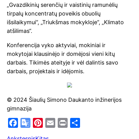
„Gvazdikinių serenčių ir vaistinių ramunėlių
tirpalų koncentratų poveikis obuolių
išsilaikymui“, „Triukšmas mokykloje“, „Klimato
atšilimas“.
Konferencija vyko aktyviai, mokiniai ir
mokytojai klausinėjo ir domėjosi vieni kitų
darbais. Tikimės ateityje ir vėl dalintis savo
darbais, projektais ir idėjomis.
© 2024 Šiaulių Simono Daukanto inžinerijos
gimnazija
F
G
Pi
E
Pr
S
a
o
nt
m
in
h
Ankstesnis
Kitas