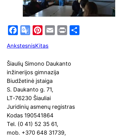
F
G
Pi
E
Pr
S
a
o
nt
m
in
h
Ankstesnis
Kitas
c
o
er
ai
t
ar
e
gl
e
l
e
Šiaulių Simono Daukanto
b
e
st
inžinerijos gimnazija
o
Tr
Biudžetinė įstaiga
o
a
S. Daukanto g. 71,
k
n
LT-76230 Šiauliai
sl
Juridinių asmenų registras
Kodas 190541864
at
Tel. (0 41) 52 35 61,
e
mob. +370 648 31739,