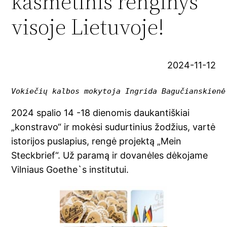
kasmetinis renginys
visoje Lietuvoje!
2024-11-12
Vokiečių kalbos mokytoja Ingrida Bagučianskienė
2024 spalio 14 -18 dienomis daukantiškiai
„konstravo“ ir mokėsi sudurtinius žodžius, vartė
istorijos puslapius, rengė projektą „Mein
Steckbrief“. Už paramą ir dovanėles dėkojame
Vilniaus Goethe`s institutui.