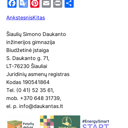
F
G
Pi
E
Pr
S
a
o
nt
m
in
h
Ankstesnis
Kitas
c
o
er
ai
t
ar
e
gl
e
l
e
Šiaulių Simono Daukanto
b
e
st
inžinerijos gimnazija
o
Tr
Biudžetinė įstaiga
o
a
S. Daukanto g. 71,
k
n
LT-76230 Šiauliai
sl
Juridinių asmenų registras
Kodas 190541864
at
Tel. (0 41) 52 35 61,
e
mob. +370 648 31739,
el. p. info@daukantas.lt