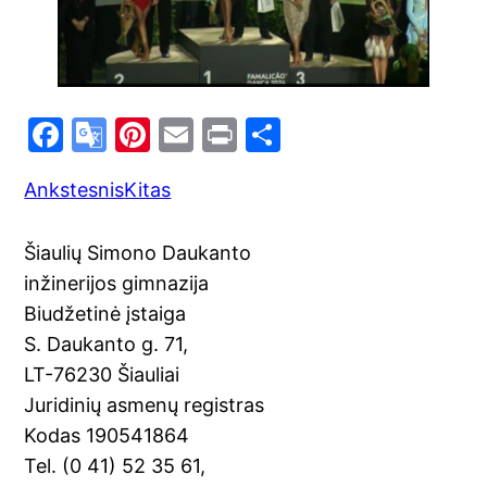
F
G
Pi
E
Pr
S
a
o
nt
m
in
h
Ankstesnis
Kitas
c
o
er
ai
t
ar
e
gl
e
l
e
Šiaulių Simono Daukanto
b
e
st
inžinerijos gimnazija
o
Tr
Biudžetinė įstaiga
o
a
S. Daukanto g. 71,
k
n
LT-76230 Šiauliai
sl
Juridinių asmenų registras
Kodas 190541864
at
Tel. (0 41) 52 35 61,
e