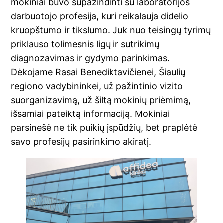
mokiniai buvo supažindinti su laboratorijos
darbuotojo profesija, kuri reikalauja didelio
kruopštumo ir tikslumo. Juk nuo teisingų tyrimų
priklauso tolimesnis ligų ir sutrikimų
diagnozavimas ir gydymo parinkimas.
Dėkojame Rasai Benediktavičienei, Šiaulių
regiono vadybininkei, už pažintinio vizito
suorganizavimą, už šiltą mokinių priėmimą,
išsamiai pateiktą informaciją. Mokiniai
parsinešė ne tik puikių įspūdžių, bet praplėtė
savo profesijų pasirinkimo akiratį.