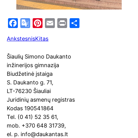
F
G
Pi
E
Pr
S
a
o
nt
m
in
h
Ankstesnis
Kitas
c
o
er
ai
t
ar
e
gl
e
l
e
Šiaulių Simono Daukanto
b
e
st
inžinerijos gimnazija
o
Tr
Biudžetinė įstaiga
o
a
S. Daukanto g. 71,
k
n
LT-76230 Šiauliai
sl
Juridinių asmenų registras
Kodas 190541864
at
Tel. (0 41) 52 35 61,
e
mob. +370 648 31739,
el. p. info@daukantas.lt