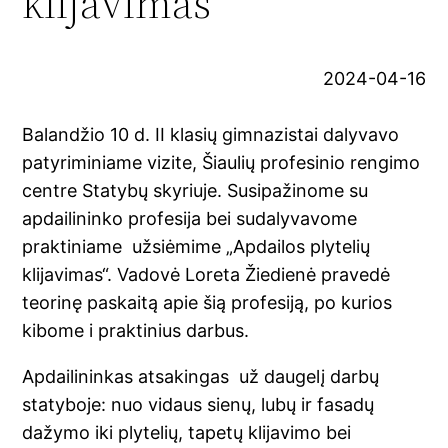
klijavimas“
2024-04-16
Balandžio 10 d. II klasių gimnazistai dalyvavo
patyriminiame vizite, Šiaulių profesinio rengimo
centre Statybų skyriuje. Susipažinome su
apdailininko profesija bei sudalyvavome
praktiniame užsiėmime „Apdailos plytelių
klijavimas“. Vadovė Loreta Žiedienė pravedė
teorinę paskaitą apie šią profesiją, po kurios
kibome i praktinius darbus.
Apdailininkas atsakingas už daugelį darbų
statyboje: nuo vidaus sienų, lubų ir fasadų
dažymo iki plytelių, tapetų klijavimo bei