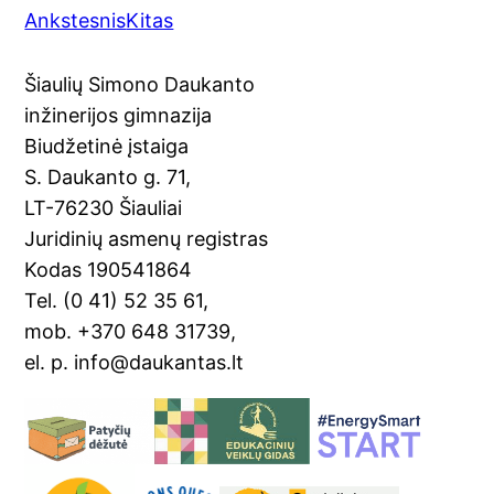
Ankstesnis
Kitas
c
o
er
ai
t
ar
e
gl
e
l
e
Šiaulių Simono Daukanto
b
e
st
inžinerijos gimnazija
o
Tr
Biudžetinė įstaiga
o
a
S. Daukanto g. 71,
k
n
LT-76230 Šiauliai
sl
Juridinių asmenų registras
Kodas 190541864
at
Tel. (0 41) 52 35 61,
e
mob. +370 648 31739,
el. p. info@daukantas.lt