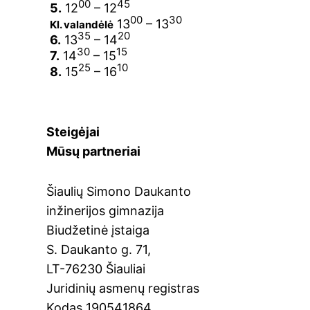
00
45
5.
12
– 12
00
30
13
– 13
Kl. valandėlė
35
20
6.
13
– 14
30
15
7.
14
– 15
25
10
8.
15
– 16
Steigėjai
Mūsų partneriai
Šiaulių Simono Daukanto
inžinerijos gimnazija
Biudžetinė įstaiga
S. Daukanto g. 71,
LT-76230 Šiauliai
Juridinių asmenų registras
Kodas 190541864