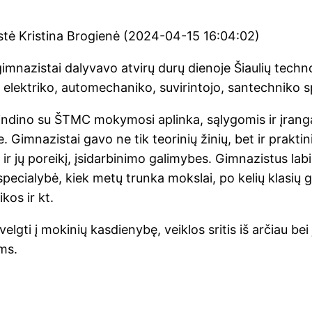
istė Kristina Brogienė (2024-04-15 16:04:02)
gimnazistai dalyvavo atvirų durų dienoje Šiaulių tech
elektriko, automechaniko, suvirintojo, santechniko 
indino su ŠTMC mokymosi aplinka, sąlygomis ir įrang
Gimnazistai gavo ne tik teorinių žinių, bet ir prakti
 ir jų poreikį, įsidarbinimo galimybes. Gimnazistus la
ecialybė, kiek metų trunka mokslai, po kelių klasių g
kos ir kt.
lgti į mokinių kasdienybę, veiklos sritis iš arčiau be
ms.