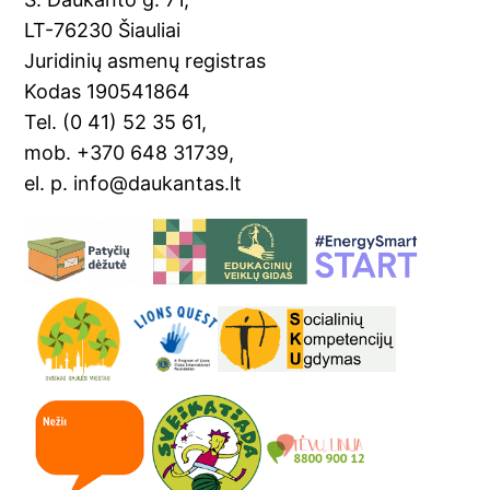
k
n
LT-76230 Šiauliai
sl
Juridinių asmenų registras
Kodas 190541864
at
Tel. (0 41) 52 35 61,
e
mob. +370 648 31739,
el. p. info@daukantas.lt