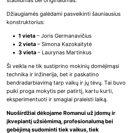
stabilumas bei originalumas.
Džiaugiamės galėdami pasveikinti šauniausius
konstruktorius:
1 vieta
– Joris Germanavičius
2 vieta
– Simona Kazokaitytė
3 vieta
– Laurynas Martinkus
Ši veikla ne tik sustiprino mokinių domėjimąsi
technika ir inžinerija, bet ir paskatino
bendradarbiavimą tarp vaikų ir jų tėvų. Tai buvo
puiki proga mokytis per patirtį, kartu kurti,
eksperimentuoti ir smagiai praleisti laiką.
Nuoširdžiai dėkojame Romanui už įdomų ir
įkvepiantį užsiėmimą, profesionalumą bei
gebėjimą sudominti tiek vaikus, tiek