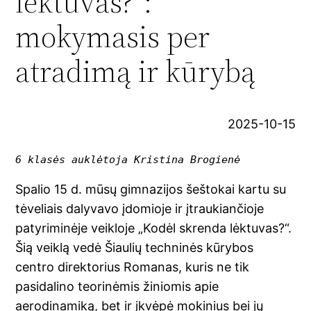
lėktuvas?“:
mokymasis per
atradimą ir kūrybą
2025-10-15
6 klasės auklėtoja Kristina Brogienė
Spalio 15 d. mūsų gimnazijos šeštokai kartu su
tėveliais dalyvavo įdomioje ir įtraukiančioje
patyriminėje veikloje „Kodėl skrenda lėktuvas?“.
Šią veiklą vedė Šiaulių techninės kūrybos
centro direktorius Romanas, kuris ne tik
pasidalino teorinėmis žiniomis apie
aerodinamiką, bet ir įkvėpė mokinius bei jų