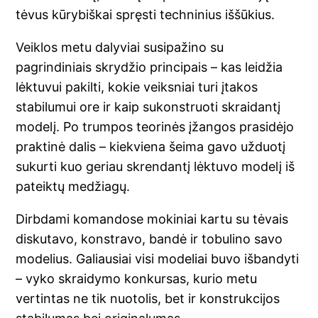
tėvus kūrybiškai spręsti techninius iššūkius.
Veiklos metu dalyviai susipažino su
pagrindiniais skrydžio principais – kas leidžia
lėktuvui pakilti, kokie veiksniai turi įtakos
stabilumui ore ir kaip sukonstruoti skraidantį
modelį. Po trumpos teorinės įžangos prasidėjo
praktinė dalis – kiekviena šeima gavo užduotį
sukurti kuo geriau skrendantį lėktuvo modelį iš
pateiktų medžiagų.
Dirbdami komandose mokiniai kartu su tėvais
diskutavo, konstravo, bandė ir tobulino savo
modelius. Galiausiai visi modeliai buvo išbandyti
– vyko skraidymo konkursas, kurio metu
vertintas ne tik nuotolis, bet ir konstrukcijos