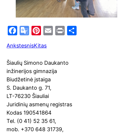
F
G
Pi
E
Pr
S
a
o
nt
m
in
h
Ankstesnis
Kitas
c
o
er
ai
t
ar
e
gl
e
l
e
Šiaulių Simono Daukanto
b
e
st
inžinerijos gimnazija
o
Tr
Biudžetinė įstaiga
o
a
S. Daukanto g. 71,
k
n
LT-76230 Šiauliai
sl
Juridinių asmenų registras
Kodas 190541864
at
Tel. (0 41) 52 35 61,
e
mob. +370 648 31739,