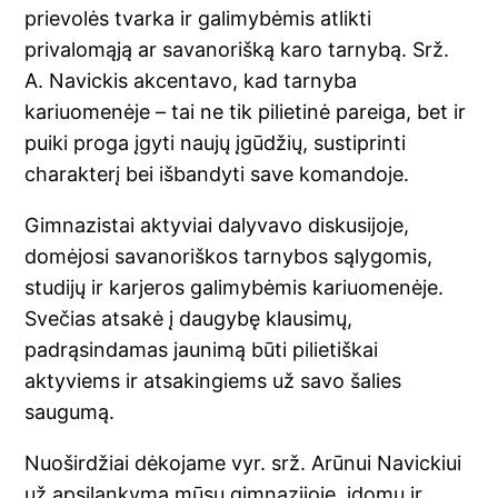
prievolės tvarka ir galimybėmis atlikti
privalomąją ar savanorišką karo tarnybą. Srž.
A. Navickis akcentavo, kad tarnyba
kariuomenėje – tai ne tik pilietinė pareiga, bet ir
puiki proga įgyti naujų įgūdžių, sustiprinti
charakterį bei išbandyti save komandoje.
Gimnazistai aktyviai dalyvavo diskusijoje,
domėjosi savanoriškos tarnybos sąlygomis,
studijų ir karjeros galimybėmis kariuomenėje.
Svečias atsakė į daugybę klausimų,
padrąsindamas jaunimą būti pilietiškai
aktyviems ir atsakingiems už savo šalies
saugumą.
Nuoširdžiai dėkojame vyr. srž. Arūnui Navickiui
už apsilankymą mūsų gimnazijoje, įdomų ir