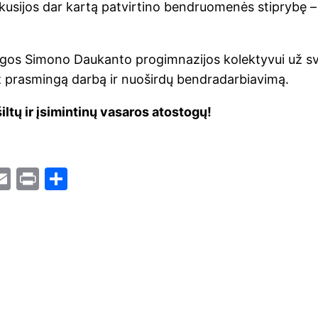
kusijos dar kartą patvirtino bendruomenės stiprybę – n
gos Simono Daukanto progimnazijos kolektyvui už sv
 prasmingą darbą ir nuoširdų bendradarbiavimą.
iltų ir įsimintinų vasaros atostogų!
i
E
Pr
S
t
m
in
h
r
ai
t
ar
l
e
t