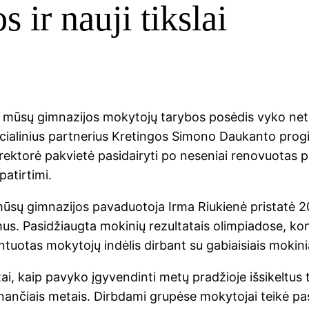
s ir nauji tikslai
ą mūsų gimnazijos mokytojų tarybos posėdis vyko netr
ialinius partnerius Kretingos Simono Daukanto progimn
rektorė pakvietė pasidairyti po neseniai renovuotas 
patirtimi.
ūsų gimnazijos pavaduotoja Irma Riukienė pristatė
us. Pasidžiaugta mokinių rezultatais olimpiadose, ko
tuotas mokytojų indėlis dirbant su gabiaisiais mokini
ai, kaip pavyko įgyvendinti metų pradžioje išsikeltus ti
einančiais metais. Dirbdami grupėse mokytojai teikė pas