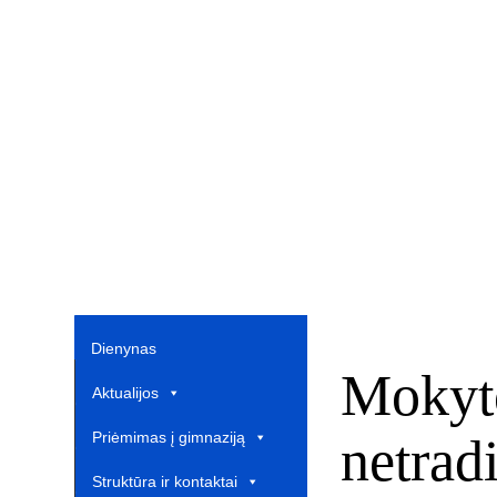
Dienynas
Mokyto
Aktualijos
Priėmimas į gimnaziją
netrad
Struktūra ir kontaktai