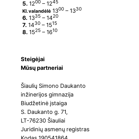
00
45
5.
12
– 12
00
30
13
– 13
Kl. valandėlė
35
20
6.
13
– 14
30
15
7.
14
– 15
25
10
8.
15
– 16
Steigėjai
Mūsų partneriai
Šiaulių Simono Daukanto
inžinerijos gimnazija
Biudžetinė įstaiga
S. Daukanto g. 71,
LT-76230 Šiauliai
Juridinių asmenų registras
Kodas 190541864