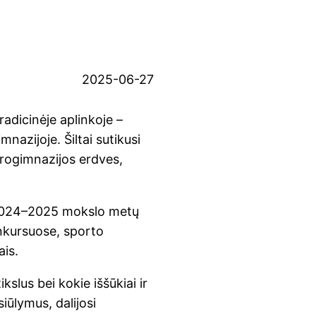
2025-06-27
adicinėje aplinkoje –
azijoje. Šiltai sutikusi
progimnazijos erdves,
 2024–2025 mokslo metų
nkursuose, sporto
ais.
kslus bei kokie iššūkiai ir
iūlymus, dalijosi