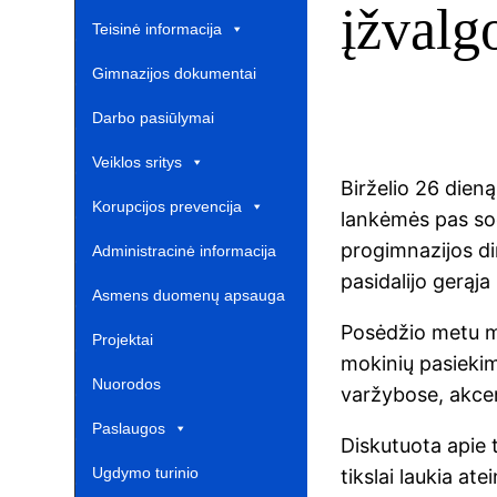
įžvalgo
Teisinė informacija
Gimnazijos dokumentai
Darbo pasiūlymai
Veiklos sritys
Birželio 26 dien
Korupcijos prevencija
lankėmės pas soc
progimnazijos di
Administracinė informacija
pasidalijo gerąja 
Asmens duomenų apsauga
Posėdžio metu m
Projektai‎
mokinių pasiekim
Nuorodos ‎ ‎ ‎ ‎ ‎ ‎ ‎ ‎ ‎ ‎ ‎‎
varžybose, akcen
Paslaugos
Diskutuota apie t
Ugdymo turinio
tikslai laukia at