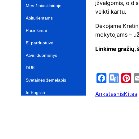
įžvalgomis, o dis
atnaujinimas‎
Mes žiniasklaidoje‎
veikti kartu.
Abiturientams‎‎
Dėkojame Kretin
Pasiekimai
mokytojams – už
E. parduotuvė ‎ ‎ ‎ ‎ ‎ ‎ ‎ ‎ ‎ ‎ ‎ ‎ ‎
Linkime gražių, š
Atviri duomenys
DUK
F
G
P
Svetainės žemėlapis
a
o
n
In English‎
Ankstesnis
Kitas
c
o
e
e
gl
e
b
e
s
o
Tr
o
a