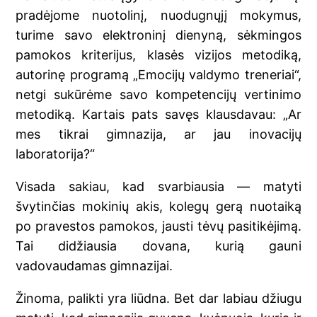
pradėjome nuotolinį, nuodugnųjį mokymus,
turime savo elektroninį dienyną, sėkmingos
pamokos kriterijus, klasės vizijos metodiką,
autorinę programą „Emocijų valdymo treneriai“,
netgi sukūrėme savo kompetencijų vertinimo
metodiką. Kartais pats savęs klausdavau: „Ar
mes tikrai gimnazija, ar jau inovacijų
laboratorija?“
Visada sakiau, kad svarbiausia — matyti
švytinčias mokinių akis, kolegų gerą nuotaiką
po pravestos pamokos, jausti tėvų pasitikėjimą.
Tai didžiausia dovana, kurią gauni
vadovaudamas gimnazijai.
Žinoma, palikti yra liūdna. Bet dar labiau džiugu