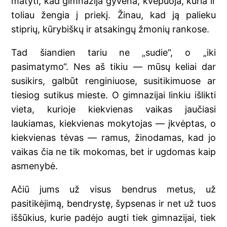
matyti, kad gimnazija gyvena, kvėpuoja, kuria ir
toliau žengia į priekį. Žinau, kad ją palieku
stiprių, kūrybiškų ir atsakingų žmonių rankose.
Tad šiandien tariu ne „sudie“, o „iki
pasimatymo“. Nes aš tikiu — mūsų keliai dar
susikirs, galbūt renginiuose, susitikimuose ar
tiesiog sutikus mieste. O gimnazijai linkiu išlikti
vieta, kurioje kiekvienas vaikas jaučiasi
laukiamas, kiekvienas mokytojas — įkvėptas, o
kiekvienas tėvas — ramus, žinodamas, kad jo
vaikas čia ne tik mokomas, bet ir ugdomas kaip
asmenybė.
Ačiū jums už visus bendrus metus, už
pasitikėjimą, bendrystę, šypsenas ir net už tuos
iššūkius, kurie padėjo augti tiek gimnazijai, tiek