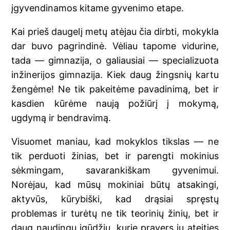
įgyvendinamos kitame gyvenimo etape.
Kai prieš daugelį metų atėjau čia dirbti, mokykla
dar buvo pagrindinė. Vėliau tapome vidurine,
tada — gimnazija, o galiausiai — specializuota
inžinerijos gimnazija. Kiek daug žingsnių kartu
žengėme! Ne tik pakeitėme pavadinimą, bet ir
kasdien kūrėme naują požiūrį į mokymą,
ugdymą ir bendravimą.
Visuomet maniau, kad mokyklos tikslas — ne
tik perduoti žinias, bet ir parengti mokinius
sėkmingam, savarankiškam gyvenimui.
Norėjau, kad mūsų mokiniai būtų atsakingi,
aktyvūs, kūrybiški, kad drąsiai spręstų
problemas ir turėtų ne tik teorinių žinių, bet ir
daug naudingų įgūdžių, kurie pravers jų ateities