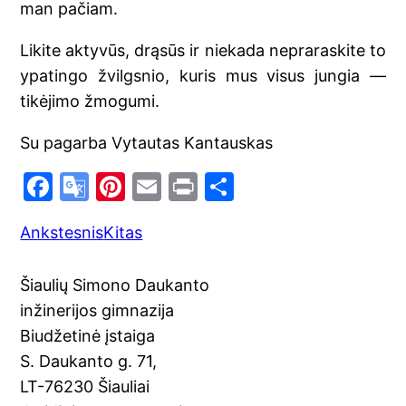
man pačiam.
Likite aktyvūs, drąsūs ir niekada nepraraskite to
ypatingo žvilgsnio, kuris mus visus jungia —
tikėjimo žmogumi.
Su pagarba Vytautas Kantauskas
F
G
Pi
E
Pr
S
a
o
nt
m
in
h
Ankstesnis
Kitas
c
o
er
ai
t
ar
e
gl
e
l
e
Šiaulių Simono Daukanto
b
e
st
inžinerijos gimnazija
o
Tr
Biudžetinė įstaiga
o
a
S. Daukanto g. 71,
k
n
LT-76230 Šiauliai