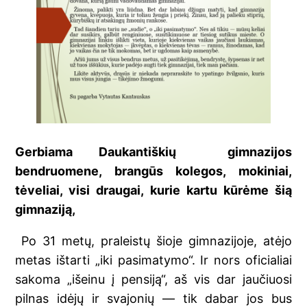
Gerbiama Daukantiškių gimnazijos
bendruomene, brangūs kolegos, mokiniai,
tėveliai, visi draugai, kurie kartu kūrėme šią
gimnaziją,
Po 31 metų, praleistų šioje gimnazijoje, atėjo
metas ištarti „iki pasimatymo“. Ir nors oficialiai
sakoma „išeinu į pensiją“, aš vis dar jaučiuosi
pilnas idėjų ir svajonių — tik dabar jos bus