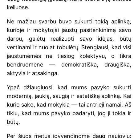
keliuose.
Ne mažiau svarbu buvo sukurti tokią aplinką,
kurioje ir mokytojai jaustų pasitenkinimą savo
darbu, galėtų realizuoti savo idėjas, būtų
vertinami ir nuolat tobulėtų. Stengiausi, kad visi
jaustumėmės ne tiesiog kolektyvu, o tikra
bendruomene — demokratiška, draugiška,
aktyvia ir atsakinga.
Ypač džiaugiuosi, kad mums pavyko sukurti
modernią, jaukią, saugią ir estetišką aplinką. Kai
kurie sako, kad mokykla — tai antrieji namai. Aš
tikiu, kad mums pavyko padaryti, jog ji tokia ir
būtų.
Per šiuos metus įgyvendinome daug naujovių: