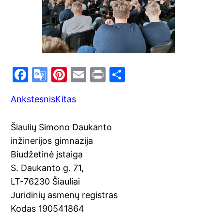
F
G
Pi
E
Pr
S
a
o
nt
m
in
h
Ankstesnis
Kitas
c
o
er
ai
t
ar
e
gl
e
l
e
Šiaulių Simono Daukanto
b
e
st
inžinerijos gimnazija
o
Tr
Biudžetinė įstaiga
o
a
S. Daukanto g. 71,
k
n
LT-76230 Šiauliai
sl
Juridinių asmenų registras
Kodas 190541864
at