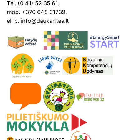
Tel. (0 41) 52 35 61,
e
mob. +370 648 31739,
el. p. info@daukantas.lt