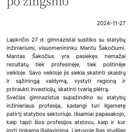
po žingsnio
2024-11-27
Lapkričio 27 d. gimnazistai susitiko su statybų
inžinieriumi, visuomenininku Mantu Šakočiumi.
Mantas Šakočius yra pasiekęs nemažai
rezultatų tiek profesinėje, tiek politinėje
veikloje. Savo veikloje jis siekia skatinti skaidrų
ir sąžiningą valdymą, vystyti regioną ir
pritraukti investicijų, skatinti tvarią plėtrą.
Svečias gimnazistus supažindino su statybų
inžinieriaus profesija, kadangi turi ilgametę
patirtį statybos sektoriuje. Išsamiai papasakojo,
kaip tapti šios profesijos atstovu, kaip ir kur
įgyti tinkamą išsilavinimą. Lietuvoje šias studijas