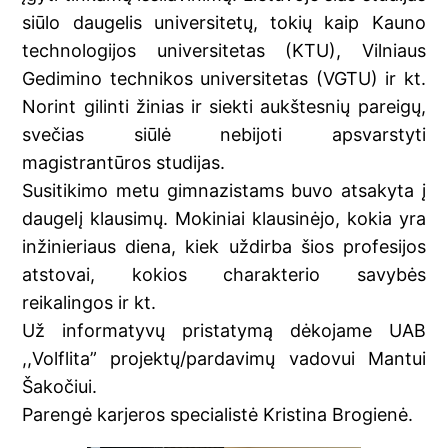
siūlo daugelis universitetų, tokių kaip Kauno
technologijos universitetas (KTU), Vilniaus
Gedimino technikos universitetas (VGTU) ir kt.
Norint gilinti žinias ir siekti aukštesnių pareigų,
svečias siūlė nebijoti apsvarstyti
magistrantūros studijas.
Susitikimo metu gimnazistams buvo atsakyta į
daugelį klausimų. Mokiniai klausinėjo, kokia yra
inžinieriaus diena, kiek uždirba šios profesijos
atstovai, kokios charakterio savybės
reikalingos ir kt.
Už informatyvų pristatymą dėkojame UAB
,,Volflita” projektų/pardavimų vadovui Mantui
Šakočiui.
Parengė karjeros specialistė Kristina Brogienė.