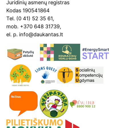
sl
Juridinių asmenų registras
Kodas 190541864
at
Tel. (0 41) 52 35 61,
e
mob. +370 648 31739,
el. p. info@daukantas.lt