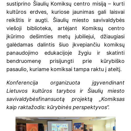
sustiprino Šiaulių Komiksų centro misiją – kurti
kultūros erdves, kuriose jaunimas gali laisvai
reikštis ir augti. Šiaulių miesto savivaldybės
viešoji biblioteka, artėjant Komiksų centro
įkūrimo dešimties metų jubiliejui, džiaugiasi
galėdamas dalintis šiuo įkvepiančiu komiksų
panaudojimo edukacijoje žygiu ir skatinti
bendruomenę prisijungti prie kūrybiško
pasaulio, kuriame komiksai tampa raktu į ateitį.
Konferencija organizuota įgyvendinant
Lietuvos kultūros tarybos ir Šiaulių miesto
savivaldybėsfinansuotą projektą „Komiksas
kaip raktažodis: kūrybinės perspektyvos“.