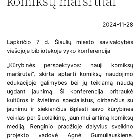
komiksų maršrutai
2024-11-28
Lapkričio 7 d. Šiaulių miesto savivaldybės
viešojoje bibliotekoje vyko konferencija
„Kūrybinės perspektyvos: nauji komiksų
maršrutai“, skirta aptarti komiksų naudojimo
edukacijoje galimybes bei jų teikiamą naudą
ugdant jaunimą. Ši konferencija pritraukė
kultūros ir švietimo specialistus, dirbančius su
jaunimu ir siekiančius išplėsti savo kūrybines
veiklas per šiuolaikinę, jaunimui artimą komiksų
mediją. Renginio pradžioje dalyvius sveikino
projekto vadovė Agnė Gumuliauskienė.