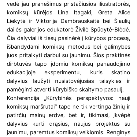
vedė jau pranešimus pristačiusios iliustratorės,
komiksų kūrėjos Lina Itagaki, Greta Alice
Liekytė ir Viktorija Dambrauskaitė bei Šiaulių
dailės galerijos edukatorė Živilė Spūdytė-Blėdė.
Čia dalyviai iš tiesų pasinėrė į kūrybos procesą,
išbandydami komiksų metodus bei galimybes
juos pritaikyti darbui su jaunimu. Šios praktinės
dirbtuvės tapo įdomiu komiksų panaudojimo
edukacijoje eksperimentu, kuris skatino
dalyvius laužyti nusistovėjusias taisykles ir
pamėginti atverti kūrybiško skaitymo pasaulį.
Konferencija „Kūrybinės perspektyvos: nauji
komiksų maršrutai“ tapo ne tik vertinga žinių ir
patirčių mainų erdve, bet ir, tikimasi, įkvėpė
dalyvius kurti drąsius, naujus projektus su
jaunimu, paremtus komiksų veiklomis. Renginys