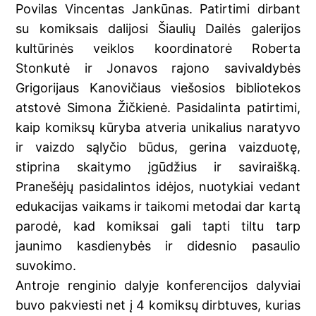
Povilas Vincentas Jankūnas. Patirtimi dirbant
su komiksais dalijosi Šiaulių Dailės galerijos
kultūrinės veiklos koordinatorė Roberta
Stonkutė ir Jonavos rajono savivaldybės
Grigorijaus Kanovičiaus viešosios bibliotekos
atstovė Simona Žičkienė. Pasidalinta patirtimi,
kaip komiksų kūryba atveria unikalius naratyvo
ir vaizdo sąlyčio būdus, gerina vaizduotę,
stiprina skaitymo įgūdžius ir saviraišką.
Pranešėjų pasidalintos idėjos, nuotykiai vedant
edukacijas vaikams ir taikomi metodai dar kartą
parodė, kad komiksai gali tapti tiltu tarp
jaunimo kasdienybės ir didesnio pasaulio
suvokimo.
Antroje renginio dalyje konferencijos dalyviai
buvo pakviesti net į 4 komiksų dirbtuves, kurias