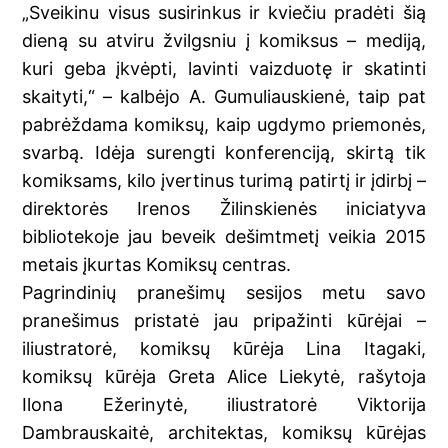
„Sveikinu visus susirinkus ir kviečiu pradėti šią
dieną su atviru žvilgsniu į komiksus – mediją,
kuri geba įkvėpti, lavinti vaizduotę ir skatinti
skaityti,“ – kalbėjo A. Gumuliauskienė, taip pat
pabrėždama komiksų, kaip ugdymo priemonės,
svarbą. Idėja surengti konferenciją, skirtą tik
komiksams, kilo įvertinus turimą patirtį ir įdirbį –
direktorės Irenos Žilinskienės iniciatyva
bibliotekoje jau beveik dešimtmetį veikia 2015
metais įkurtas Komiksų centras.
Pagrindinių pranešimų sesijos metu savo
pranešimus pristatė jau pripažinti kūrėjai –
iliustratorė, komiksų kūrėja Lina Itagaki,
komiksų kūrėja Greta Alice Liekytė, rašytoja
Ilona Ežerinytė, iliustratorė Viktorija
Dambrauskaitė, architektas, komiksų kūrėjas