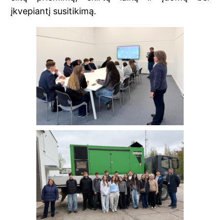
įkvepiantį susitikimą.