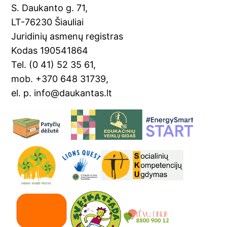
o
a
S. Daukanto g. 71,
k
n
LT-76230 Šiauliai
sl
Juridinių asmenų registras
Kodas 190541864
at
Tel. (0 41) 52 35 61,
e
mob. +370 648 31739,
el. p. info@daukantas.lt