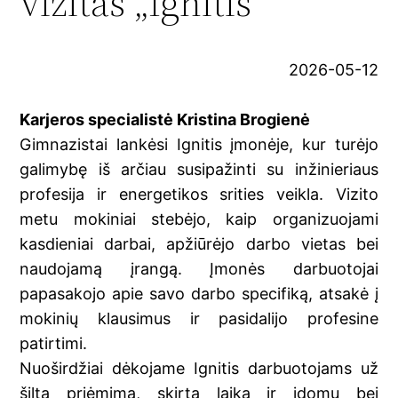
vizitas „Ignitis“
2026-05-12
Karjeros specialistė Kristina Brogienė
Gimnazistai lankėsi Ignitis įmonėje, kur turėjo
galimybę iš arčiau susipažinti su inžinieriaus
profesija ir energetikos srities veikla. Vizito
metu mokiniai stebėjo, kaip organizuojami
kasdieniai darbai, apžiūrėjo darbo vietas bei
naudojamą įrangą. Įmonės darbuotojai
papasakojo apie savo darbo specifiką, atsakė į
mokinių klausimus ir pasidalijo profesine
patirtimi.
Nuoširdžiai dėkojame Ignitis darbuotojams už
šiltą priėmimą, skirtą laiką ir įdomų bei