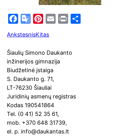
F
G
Pi
E
Pr
S
a
o
nt
m
in
h
Ankstesnis
Kitas
c
o
er
ai
t
ar
e
gl
e
l
e
Šiaulių Simono Daukanto
b
e
st
inžinerijos gimnazija
o
Tr
Biudžetinė įstaiga
o
a
S. Daukanto g. 71,
k
n
LT-76230 Šiauliai
sl
Juridinių asmenų registras
Kodas 190541864
at
Tel. (0 41) 52 35 61,
e
mob. +370 648 31739,
el. p. info@daukantas.lt