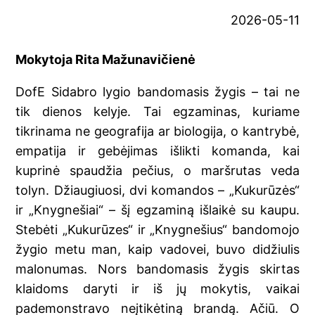
2026-05-11
Mokytoja Rita Mažunavičienė
DofE Sidabro lygio bandomasis žygis – tai ne
tik dienos kelyje. Tai egzaminas, kuriame
tikrinama ne geografija ar biologija, o kantrybė,
empatija ir gebėjimas išlikti komanda, kai
kuprinė spaudžia pečius, o maršrutas veda
tolyn. Džiaugiuosi, dvi komandos – „Kukurūzės“
ir „Knygnešiai“ – šį egzaminą išlaikė su kaupu.
Stebėti „Kukurūzes“ ir „Knygnešius“ bandomojo
žygio metu man, kaip vadovei, buvo didžiulis
malonumas. Nors bandomasis žygis skirtas
klaidoms daryti ir iš jų mokytis, vaikai
pademonstravo neįtikėtiną brandą. Ačiū. O