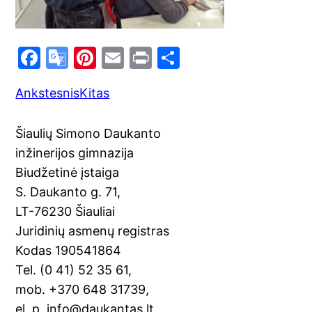
F
G
Pi
E
Pr
S
a
o
nt
m
in
h
Ankstesnis
Kitas
c
o
er
ai
t
ar
e
gl
e
l
e
Šiaulių Simono Daukanto
b
e
st
inžinerijos gimnazija
o
Tr
Biudžetinė įstaiga
o
a
S. Daukanto g. 71,
k
n
LT-76230 Šiauliai
sl
Juridinių asmenų registras
Kodas 190541864
at
Tel. (0 41) 52 35 61,
e
mob. +370 648 31739,
el. p. info@daukantas.lt