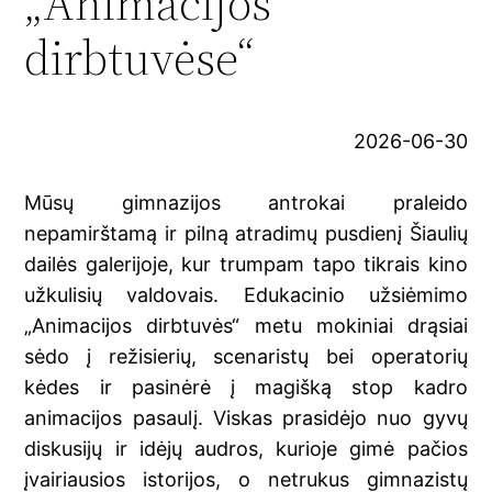
„Animacijos
dirbtuvėse“
2026-06-30
Mūsų gimnazijos antrokai praleido
nepamirštamą ir pilną atradimų pusdienį Šiaulių
dailės galerijoje, kur trumpam tapo tikrais kino
užkulisių valdovais. Edukacinio užsiėmimo
„Animacijos dirbtuvės“ metu mokiniai drąsiai
sėdo į režisierių, scenaristų bei operatorių
kėdes ir pasinėrė į magišką stop kadro
animacijos pasaulį. Viskas prasidėjo nuo gyvų
diskusijų ir idėjų audros, kurioje gimė pačios
įvairiausios istorijos, o netrukus gimnazistų