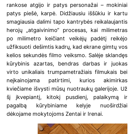
rankose atgijo ir patys personažai – mokiniai
patys piešė, karpė. Didžiausiu iššūkiu ir kartu
smagiausia dalimi tapo kantrybės reikalaujantis
herojų „atgaivinimo“ procesas, kai milimetras
po milimetro keičiant veikėjų padėtį reikėjo
užfiksuoti dešimtis kadrų, kad ekrane gimtų vos
kelios sekundės filmo veiksmo. Salėje sklandęs
kūrybinis azartas, bendras darbas ir juokas
virto unikaliais trumpametražiais filmukais bei
neįkainojama patirtimi, kurios akimirkas
kviečiame išvysti mūsų nuotraukų galerijoje. Už
šį įkvepiantį, kitokį pusdienį, palaikymą ir
pagalbą kūrybiniame kelyje nuoširdžiai
dėkojame mokytojoms Zentai ir Irenai.