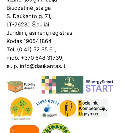
o
Tr
Biudžetinė įstaiga
o
a
S. Daukanto g. 71,
k
n
LT-76230 Šiauliai
sl
Juridinių asmenų registras
Kodas 190541864
at
Tel. (0 41) 52 35 61,
e
mob. +370 648 31739,
el. p. info@daukantas.lt