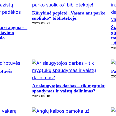
Kūrybinė popietė „Vasara ant parko
suoliuko“ bibliotekoje!
2026-05-21
kuri augina“ –
Ši
liavimo
gi
slo
ta
„
20
btuvės
Pa
20
Ar slaugytojos darbas – tik mygtukų
spaudymas ir vaistų dalinimas?
2026-05-18