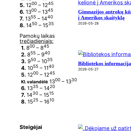
00
45
5.
12
– 12
00
45
6.
13
– 13
Gimnazijos antrokų kū
55
40
į Amerikos skaityklą
7.
13
– 14
50
35
2026-05-28
8.
14
– 15
Pamokų laikas
trečiadieniais:
00
45
1.
8
– 8
55
40
2.
8
– 9
50
35
3.
9
– 10
Bibliotekos informacija
55
40
4.
10
– 11
2026-05-27
00
45
5.
12
– 12
00
30
13
– 13
Kl. valandėlė
35
20
6.
13
– 14
30
15
7.
14
– 15
25
10
8.
15
– 16
Steigėjai