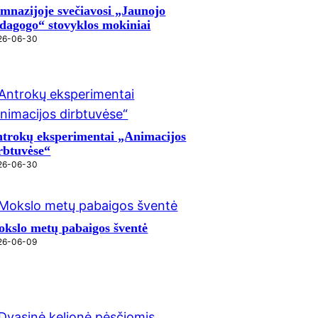
mnazijoje svečiavosi „Jaunojo
dagogo“ stovyklos mokiniai
26-06-30
trokų eksperimentai „Animacijos
rbtuvėse“
26-06-30
kslo metų pabaigos šventė
26-06-09