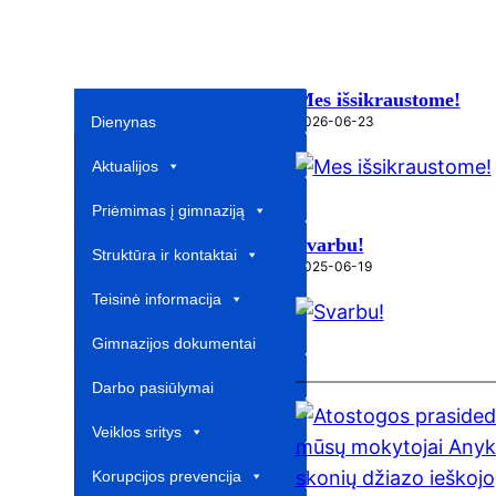
Mes išsikraustome!
Dienynas
2026-06-23
Aktualijos
Priėmimas į gimnaziją
Svarbu!
Struktūra ir kontaktai
2025-06-19
Teisinė informacija
Gimnazijos dokumentai
Darbo pasiūlymai
Veiklos sritys
Korupcijos prevencija