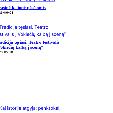
asinė kelionė pėsčiomis
26-06-08
adicija tęsiasi. Teatro festivalis
Vokiečių kalbą į sceną”
26-05-28