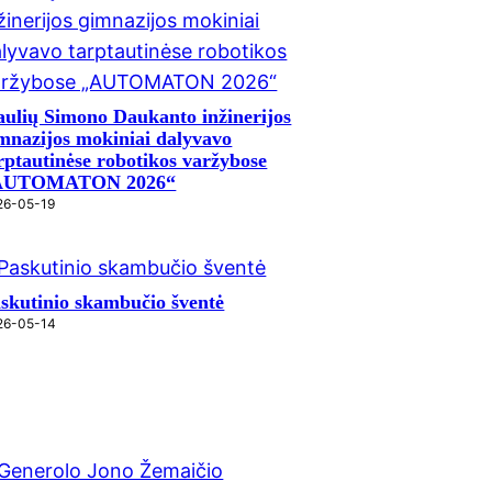
aulių Simono Daukanto inžinerijos
mnazijos mokiniai dalyvavo
rptautinėse robotikos varžybose
AUTOMATON 2026“
26-05-19
skutinio skambučio šventė
26-05-14