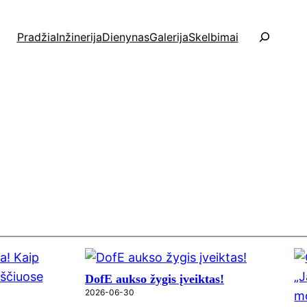
P
Pradžia
Inžinerija
Dienynas
Galerija
Skelbimai
a
i
e
š
k
a
DofE aukso žygis įveiktas!
2026-06-30