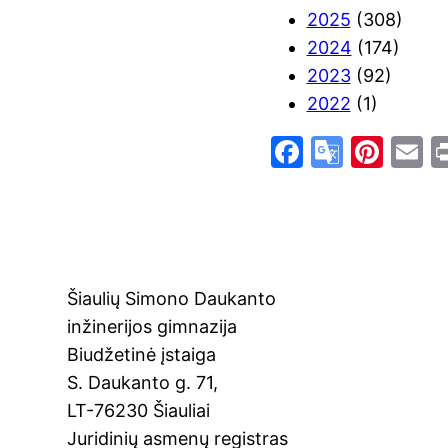
2025
(308)
2024
(174)
2023
(92)
2022
(1)
F
G
Pi
E
a
o
nt
c
o
er
a
e
gl
e
l
b
e
st
Šiaulių Simono Daukanto
o
Tr
inžinerijos gimnazija
o
a
Biudžetinė įstaiga
k
n
S. Daukanto g. 71,
sl
LT-76230 Šiauliai
at
Juridinių asmenų registras