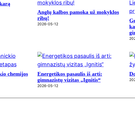
akarą
Anglų kalbos pamoka už mokyklos
ribų!
Ge
2026-05-12
ka
gi
20
io chemijos
Energetikos pasaulis iš arti:
Do
gimnazistų vizitas „Ignitis“
20
2026-05-12