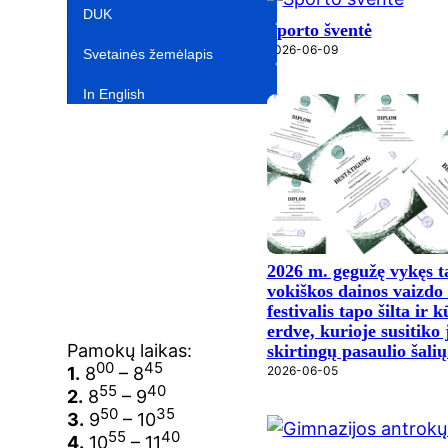
DUK
Sporto šventė
2026-06-09
Svetainės žemėlapis
In English‎
2026 m. gegužę vykęs t
vokiškos dainos vaizdo
festivalis tapo šilta ir 
erdve, kurioje susitiko
Pamokų laikas:
skirtingų pasaulio šalių
00
45
2026-06-05
1.
8
– 8
55
40
2.
8
– 9
50
35
3.
9
– 10
55
40
4.
10
– 11