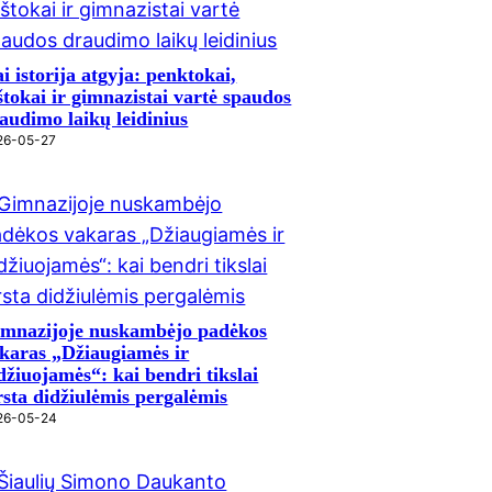
i istorija atgyja: penktokai,
štokai ir gimnazistai vartė spaudos
audimo laikų leidinius
26-05-27
mnazijoje nuskambėjo padėkos
karas „Džiaugiamės ir
džiuojamės“: kai bendri tikslai
rsta didžiulėmis pergalėmis
26-05-24