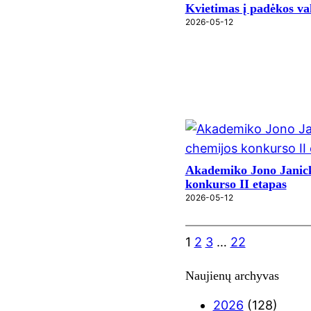
Kvietimas į padėkos v
2026-05-12
Akademiko Jono Janick
konkurso II etapas
2026-05-12
1
2
3
…
22
Naujienų archyvas
2026
(128)