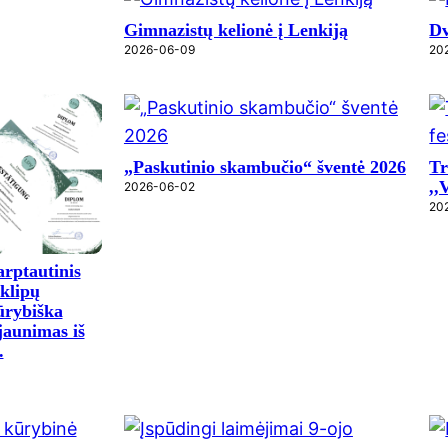
Gimnazistų kelionė į Lenkiją
Dv
2026-06-09
20
„Paskutinio skambučio“ šventė 2026
Tr
,,
2026-06-02
20
arptautinis
 klipų
kūrybiška
 jaunimas iš
.