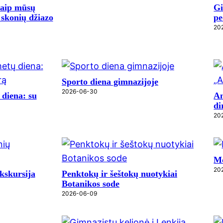
Kaip mūsų
Gi
skonių džiazo
pe
20
Sporto diena gimnazijoje
2026-06-30
diena: su
An
di
20
Mo
20
kskursija
Penktokų ir šeštokų nuotykiai
Botanikos sode
2026-06-09