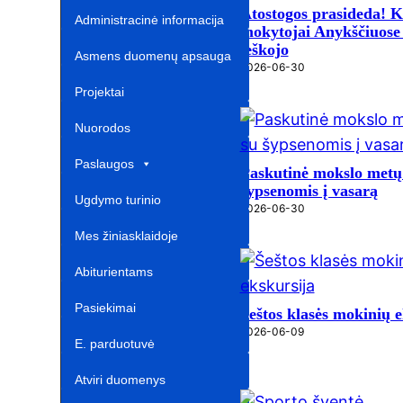
Atostogos prasideda! 
Administracinė informacija
mokytojai Anykščiuose 
ieškojo
Asmens duomenų apsauga
2026-06-30
Projektai‎
Nuorodos ‎ ‎ ‎ ‎ ‎ ‎ ‎ ‎ ‎ ‎ ‎‎
Paslaugos
Paskutinė mokslo metų 
šypsenomis į vasarą
Ugdymo turinio
2026-06-30
atnaujinimas‎
Mes žiniasklaidoje‎
Abiturientams‎‎
Pasiekimai
Šeštos klasės mokinių e
2026-06-09
E. parduotuvė ‎ ‎ ‎ ‎ ‎ ‎ ‎ ‎ ‎ ‎ ‎ ‎ ‎
Atviri duomenys