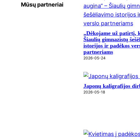
Mūsų partneriai
„Dėkojame už patirtį, 
Šiaulių gimnazistų šešė
istorijos ir padėkos ver
partneriams
2026-05-24
Japonų kaligrafijos dir
2026-05-18