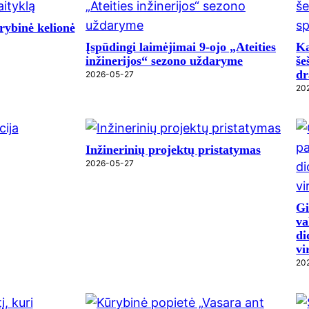
rybinė kelionė
Įspūdingi laimėjimai 9-ojo „Ateities
Ka
inžinerijos“ sezono uždaryme
še
dr
2026-05-27
20
Inžinerinių projektų pristatymas
2026-05-27
Gi
va
di
vi
20