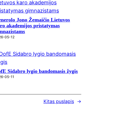
nerolo Jono Žemaičio Lietuvos
ro akademijos pristatymas
mnazistams
26-05-12
fE Sidabro lygio bandomasis žygis
26-05-11
Kitas puslapis
→