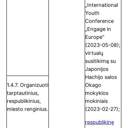
„International
Youth
Conference
„Engage in
Europe“
(2023-05-08);
virtualų
susitikimą su
Japonijos
Hachijo salos
1.4.7. Organizuoti
Okago
tarptautinius,
mokyklos
respublikinius,
mokiniais
miesto renginius.
(2023-02-27);
respublikinę