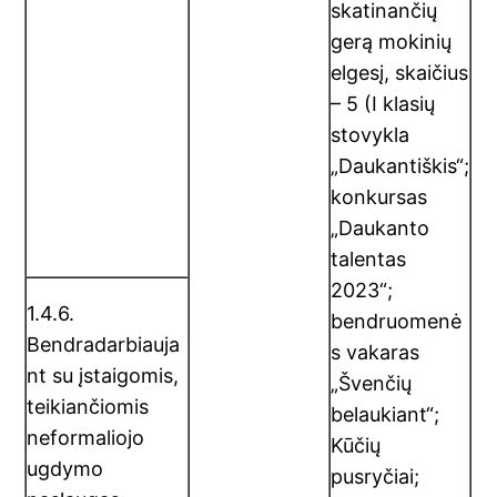
skatinančių
gerą mokinių
elgesį, skaičius
– 5 (I klasių
stovykla
„Daukantiškis“;
konkursas
„Daukanto
talentas
2023“;
1.4.6.
bendruomenė
Bendradarbiauja
s vakaras
nt su įstaigomis,
„Švenčių
teikiančiomis
belaukiant“;
neformaliojo
Kūčių
ugdymo
pusryčiai;