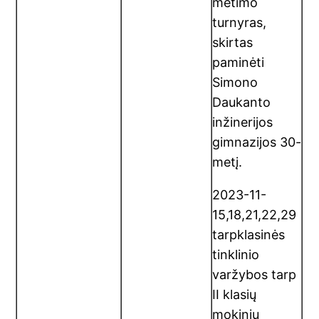
metimo
turnyras,
skirtas
paminėti
Simono
Daukanto
inžinerijos
gimnazijos 30-
metį.
2023-11-
15,18,21,22,29
tarpklasinės
tinklinio
varžybos tarp
II klasių
mokinių