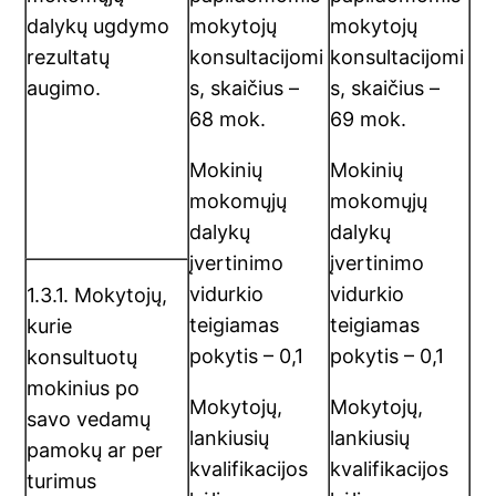
dalykų ugdymo
mokytojų
mokytojų
rezultatų
konsultacijomi
konsultacijomi
augimo.
s, skaičius –
s, skaičius –
68 mok.
69 mok.
Mokinių
Mokinių
mokomųjų
mokomųjų
dalykų
dalykų
įvertinimo
įvertinimo
vidurkio
vidurkio
1.3.1. Mokytojų,
teigiamas
teigiamas
kurie
pokytis – 0,1
pokytis – 0,1
konsultuotų
mokinius po
Mokytojų,
Mokytojų,
savo vedamų
lankiusių
lankiusių
pamokų ar per
kvalifikacijos
kvalifikacijos
turimus