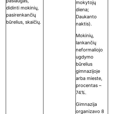
paslaugas,
mokytojų
didinti mokinių,
diena;
pasirenkančių
Daukanto
būrelius, skaičių.
naktis).
Mokinių,
lankančių
neformaliojo
ugdymo
būrelius
gimnazijoje
arba mieste,
procentas –
74%.
Gimnazija
organizavo 8