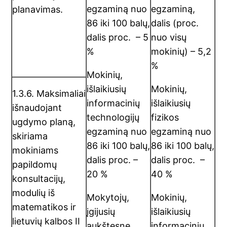
egzaminą nuo
egzaminą,
planavimas.
86 iki 100 balų,
dalis (proc.
dalis proc. – 5
nuo visų
%
mokinių) – 5,2
%
Mokinių,
išlaikiusių
Mokinių,
1.3.6. Maksimaliai
informacinių
išlaikiusių
išnaudojant
technologijų
fizikos
ugdymo planą,
egzaminą nuo
egzaminą nuo
skiriama
86 iki 100 balų,
86 iki 100 balų,
mokiniams
dalis proc. –
dalis proc. –
papildomų
20 %
40 %
konsultacijų,
modulių iš
Mokytojų,
Mokinių,
matematikos ir
įgijusių
išlaikiusių
lietuvių kalbos II
aukštesnę
informacinių