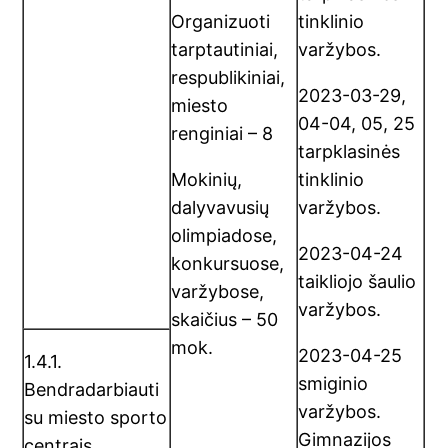
Organizuoti
tinklinio
tarptautiniai,
varžybos.
respublikiniai,
2023-03-29,
miesto
04-04, 05, 25
renginiai – 8
tarpklasinės
Mokinių,
tinklinio
dalyvavusių
varžybos.
olimpiadose,
2023-04-24
konkursuose,
taikliojo šaulio
varžybose,
varžybos.
skaičius – 50
mok.
2023-04-25
1.4.1.
smiginio
Bendradarbiauti
varžybos.
su miesto sporto
Gimnazijos
centrais.