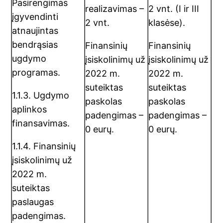
Pasirengimas
realizavimas –
2 vnt. (I ir III
įgyvendinti
2 vnt.
klasėse).
atnaujintas
bendrąsias
Finansinių
Finansinių
ugdymo
įsiskolinimų už
įsiskolinimų už
programas.
2022 m.
2022 m.
suteiktas
suteiktas
1.1.3. Ugdymo
paskolas
paskolas
aplinkos
padengimas –
padengimas –
finansavimas.
0 eurų.
0 eurų.
1.1.4. Finansinių
įsiskolinimų už
2022 m.
suteiktas
paslaugas
padengimas.