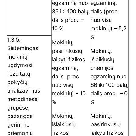
egzaminą nuo
egzaminą,
86 iki 100 balų,
dalis (proc.
dalis proc. –
nuo visų
10 %
mokinių) – 5,2
%
1.3.5.
Mokinių,
Sistemingas
pasirinkusių
Mokinių,
mokinių
laikyti fizikos
išlaikiusių
ugdymosi
egzaminą,
chemijos
rezultatų
dalis (proc.
egzaminą nuo
pokyčių
nuo visų
86 iki 100 balų,
analizavimas
mokinių) – 10
dalis proc. – 0
metodinėse
%
%
grupėse,
Mokinių,
Mokinių,
pažangos
išlaikiusių
pasirinkusių
gerinimo
fizikos
laikyti fizikos
priemonių