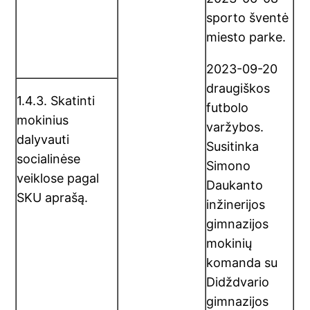
sporto šventė
miesto parke.
2023-09-20
draugiškos
1.4.3. Skatinti
futbolo
mokinius
varžybos.
dalyvauti
Susitinka
socialinėse
Simono
veiklose pagal
Daukanto
SKU aprašą.
inžinerijos
gimnazijos
mokinių
komanda su
Didždvario
gimnazijos