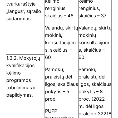
kėlimo
kėlimo
tvarkaraštyje
renginius,
renginius,
„langus“, sąrašo
skaičius – 46
skaičius – 37
sudarymas.
Valandų, skirtų
Valandų, skirtų
mokinių
mokinių
konsultacijom
konsultacijom
s, skaičius –
s, skaičius –
60
60
1.3.2. Mokytojų
kvalifikacijos
Pamokų,
Pamokų,
kėlimo
praleistų dėl
praleistų dėl
programos
ligos, skaičiaus
ligos, skaičiaus
tobulinimas ir
pokytis – 5
pokytis – 8
papildymas.
proc.
proc. (2022
m. dėl ligos
PUPP
praleido 32218