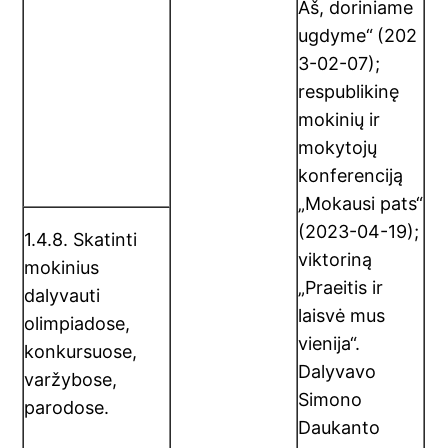
Aš, doriniame
ugdyme“
(202
3-02-07);
respublikinę
mokinių ir
mokytojų
konferenciją
„Mokausi pats“
(2023-04-19);
1.4.8. Skatinti
viktoriną
mokinius
„Praeitis ir
dalyvauti
laisvė mus
olimpiadose,
vienija“.
konkursuose,
Dalyvavo
varžybose,
Simono
parodose.
Daukanto