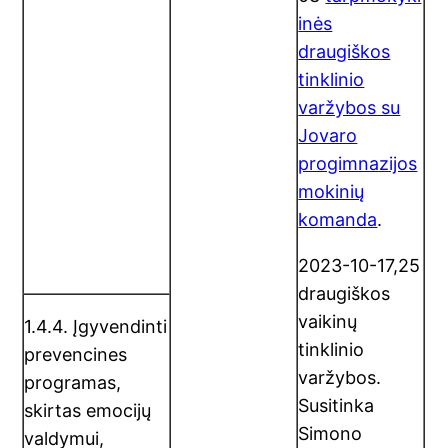
inės
draugiškos
tinklinio
varžybos su
Jovaro
progimnazijos
mokinių
komanda
.
2023-10-17,25
draugiškos
vaikinų
1.4.4. Įgyvendinti
tinklinio
prevencines
varžybos.
programas,
Susitinka
skirtas emocijų
Simono
valdymui,