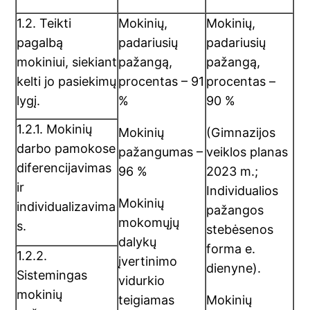
1.2. Teikti
Mokinių,
Mokinių,
pagalbą
padariusių
padariusių
mokiniui, siekiant
pažangą,
pažangą,
kelti jo pasiekimų
procentas – 91
procentas –
lygį.
%
90 %
1.2.1. Mokinių
Mokinių
(Gimnazijos
darbo pamokose
pažangumas –
veiklos planas
diferencijavimas
96 %
2023 m.;
ir
Individualios
Mokinių
individualizavima
pažangos
mokomųjų
s.
stebėsenos
dalykų
forma e.
1.2.2.
įvertinimo
dienyne).
Sistemingas
vidurkio
mokinių
teigiamas
Mokinių