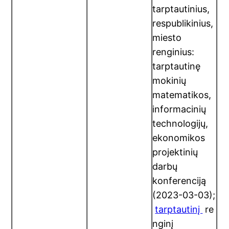
tarptautinius,
respublikinius,
miesto
renginius:
tarptautinę
mokinių
matematikos,
informacinių
technologijų,
ekonomikos
projektinių
darbų
konferenciją
(2023-03-03);
tarptautinį
re
nginį