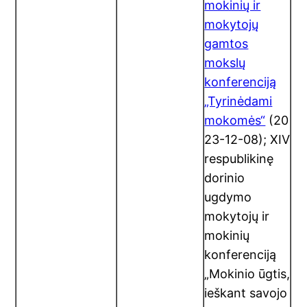
mokinių ir
mokytojų
gamtos
mokslų
konferenciją
„Tyrinėdami
mokomės“
(20
23-12-08); XIV
respublikinę
dorinio
ugdymo
mokytojų ir
mokinių
konferenciją
„Mokinio ūgtis,
ieškant savojo