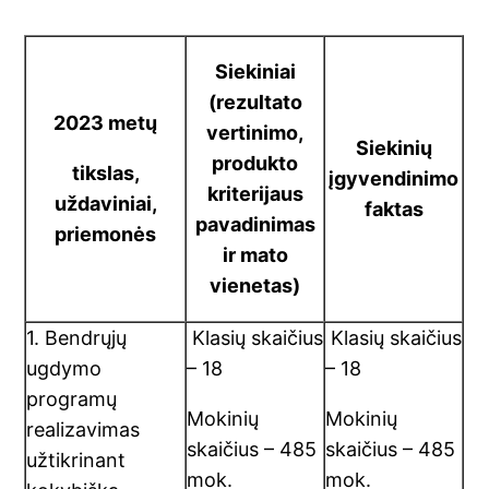
Siekiniai
(rezultato
2023 metų
vertinimo,
Siekinių
produkto
tikslas,
įgyvendinimo
kriterijaus
uždaviniai,
faktas
pavadinimas
priemonės
ir mato
vienetas)
1. Bendrųjų
Klasių skaičius
Klasių skaičius
ugdymo
– 18
– 18
programų
Mokinių
Mokinių
realizavimas
skaičius – 485
skaičius – 485
užtikrinant
mok.
mok.