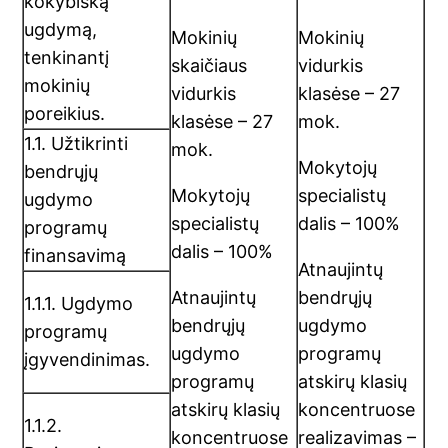
kokybišką
ugdymą,
Mokinių
Mokinių
tenkinantį
skaičiaus
vidurkis
mokinių
vidurkis
klasėse – 27
poreikius.
klasėse – 27
mok.
1.1. Užtikrinti
mok.
Mokytojų
bendrųjų
Mokytojų
specialistų
ugdymo
specialistų
dalis – 100%
programų
dalis – 100%
finansavimą
Atnaujintų
Atnaujintų
bendrųjų
1.1.1. Ugdymo
bendrųjų
ugdymo
programų
ugdymo
programų
įgyvendinimas.
programų
atskirų klasių
atskirų klasių
koncentruose
1.1.2.
koncentruose
realizavimas –