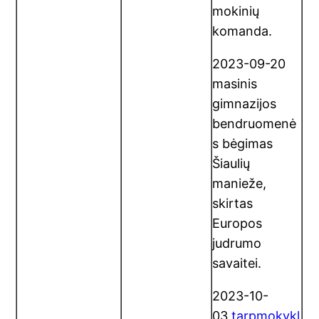
mokinių
komanda.
2023-09-20
masinis
gimnazijos
bendruomenė
s bėgimas
Šiaulių
manieže,
skirtas
Europos
judrumo
savaitei.
2023-10-
03
tarpmokykl