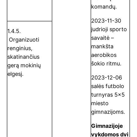
komandų.
2023-11-30
judrioji sporto
1.4.5.
savaitė –
Organizuoti
mankšta
renginius,
aerobikos
skatinančius
šokio ritmu.
gerą mokinių
elgesį.
2023-12-06
salės futbolo
turnyras 5×5
miesto
gimnazijoms.
Gimnazijoje
vykdomos dvi