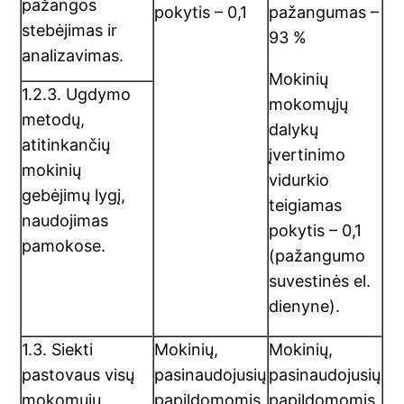
pažangos
pokytis – 0,1
pažangumas –
stebėjimas ir
93 %
analizavimas.
Mokinių
1.2.3. Ugdymo
mokomųjų
metodų,
dalykų
atitinkančių
įvertinimo
mokinių
vidurkio
gebėjimų lygį,
teigiamas
naudojimas
pokytis – 0,1
pamokose.
(pažangumo
suvestinės el.
dienyne).
1.3. Siekti
Mokinių,
Mokinių,
pastovaus visų
pasinaudojusių
pasinaudojusių
mokomųjų
papildomomis
papildomomis