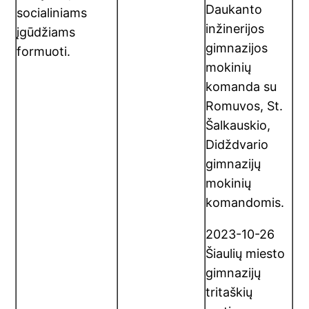
Daukanto
socialiniams
inžinerijos
įgūdžiams
gimnazijos
formuoti.
mokinių
komanda su
Romuvos, St.
Šalkauskio,
Didždvario
gimnazijų
mokinių
komandomis.
2023-10-26
Šiaulių miesto
gimnazijų
tritaškių