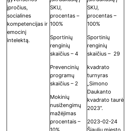
įpročius,
SKU,
SKU,
socialines
procentas –
procentas –
kompetencijas ir
100%
100%
emocinį
Sportinių
Sportinių
intelektą.
renginių
renginių
skaičius – 4
skaičius – 29
Prevencinių
kvadrato
programų
turnyras
skaičius – 2
„Simono
Daukanto
Mokinių
kvadrato taurė
nusižengimų
2023“.
mažėjimas
procentais –
2023-02-24
10%
Šiaulių miesto