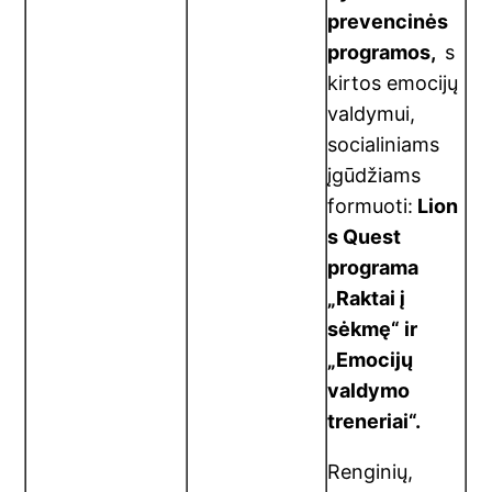
prevencinės
programos,
s
kirtos emocijų
valdymui,
socialiniams
įgūdžiams
formuoti:
Lion
s Quest
programa
„Raktai į
sėkmę“ ir
„Emocijų
valdymo
treneriai“.
Renginių,