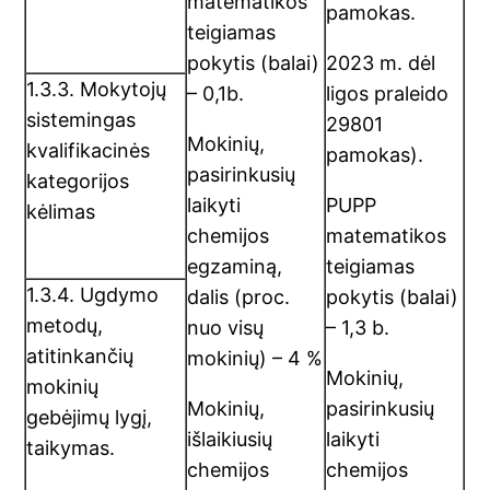
matematikos
pamokas.
teigiamas
pokytis (balai)
2023 m. dėl
1.3.3. Mokytojų
– 0,1b.
ligos praleido
sistemingas
29801
Mokinių,
kvalifikacinės
pamokas).
pasirinkusių
kategorijos
laikyti
PUPP
kėlimas
chemijos
matematikos
egzaminą,
teigiamas
1.3.4. Ugdymo
dalis (proc.
pokytis (balai)
metodų,
nuo visų
– 1,3 b.
atitinkančių
mokinių) – 4 %
Mokinių,
mokinių
Mokinių,
pasirinkusių
gebėjimų lygį,
išlaikiusių
laikyti
taikymas.
chemijos
chemijos