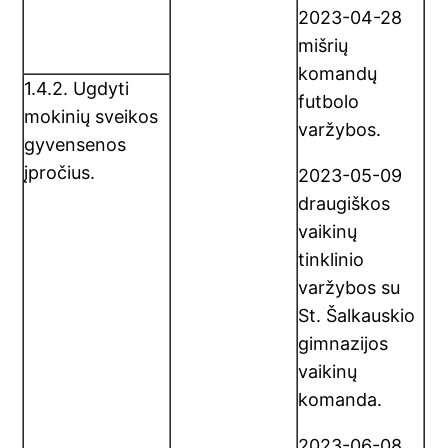
2023-04-28
mišrių
komandų
1.4.2. Ugdyti
futbolo
mokinių sveikos
varžybos.
gyvensenos
įpročius.
2023-05-09
draugiškos
vaikinų
tinklinio
varžybos su
St. Šalkauskio
gimnazijos
vaikinų
komanda.
2023-06-08