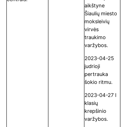
aikštyne
Šiaulių miesto
moksleivių
virvės
traukimo
varžybos.
2023-04-25
judrioji
pertrauka
šokio ritmu.
2023-04-27 I
klasių
krepšinio
varžybos.