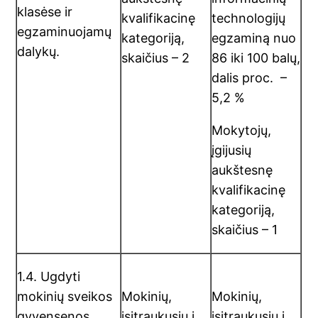
klasėse ir
kvalifikacinę
technologijų
egzaminuojamų
kategoriją,
egzaminą nuo
dalykų.
skaičius – 2
86 iki 100 balų,
dalis proc. –
5,2 %
Mokytojų,
įgijusių
aukštesnę
kvalifikacinę
kategoriją,
skaičius – 1
1.4. Ugdyti
mokinių sveikos
Mokinių,
Mokinių,
gyvensenos
įsitraukusių į
įsitraukusių į