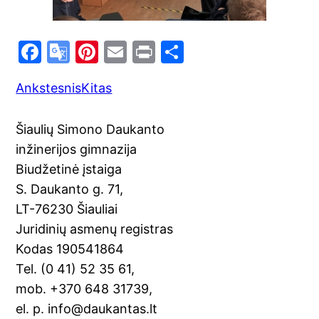
F
G
Pi
E
Pr
S
a
o
nt
m
in
h
Ankstesnis
Kitas
c
o
er
ai
t
ar
e
gl
e
l
e
Šiaulių Simono Daukanto
b
e
st
inžinerijos gimnazija
o
Tr
Biudžetinė įstaiga
o
a
S. Daukanto g. 71,
k
n
LT-76230 Šiauliai
sl
Juridinių asmenų registras
Kodas 190541864
at
Tel. (0 41) 52 35 61,
e
mob. +370 648 31739,
el. p. info@daukantas.lt