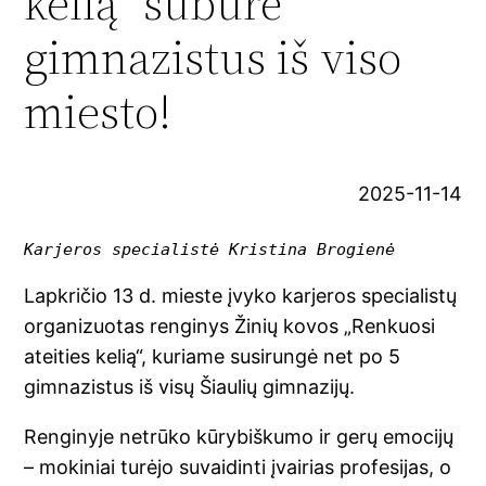
kelią“ subūrė
gimnazistus iš viso
miesto!
2025-11-14
Karjeros specialistė Kristina Brogienė
Lapkričio 13 d. mieste įvyko karjeros specialistų
organizuotas renginys Žinių kovos „Renkuosi
ateities kelią“, kuriame susirungė net po 5
gimnazistus iš visų Šiaulių gimnazijų.
Renginyje netrūko kūrybiškumo ir gerų emocijų
– mokiniai turėjo suvaidinti įvairias profesijas, o