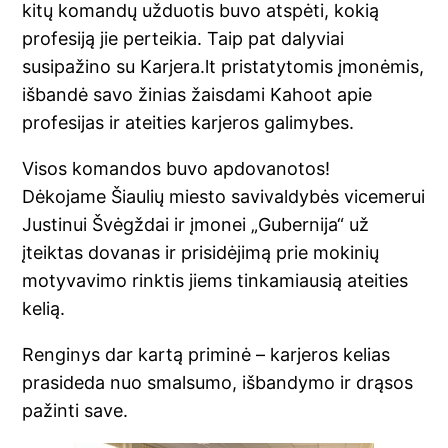
kitų komandų užduotis buvo atspėti, kokią
profesiją jie perteikia. Taip pat dalyviai
susipažino su Karjera.lt pristatytomis įmonėmis,
išbandė savo žinias žaisdami Kahoot apie
profesijas ir ateities karjeros galimybes.
Visos komandos buvo apdovanotos!
Dėkojame Šiaulių miesto savivaldybės vicemerui
Justinui Švėgždai ir įmonei „Gubernija“ už
įteiktas dovanas ir prisidėjimą prie mokinių
motyvavimo rinktis jiems tinkamiausią ateities
kelią.
Renginys dar kartą priminė – karjeros kelias
prasideda nuo smalsumo, išbandymo ir drąsos
pažinti save.