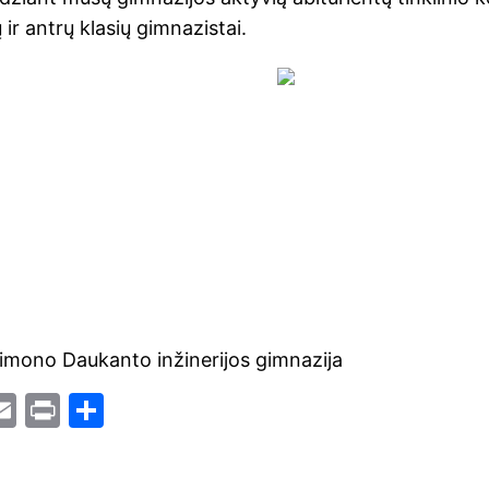
ir antrų klasių gimnazistai.
imono Daukanto inžinerijos gimnazija
i
E
Pr
S
t
m
in
h
r
ai
t
ar