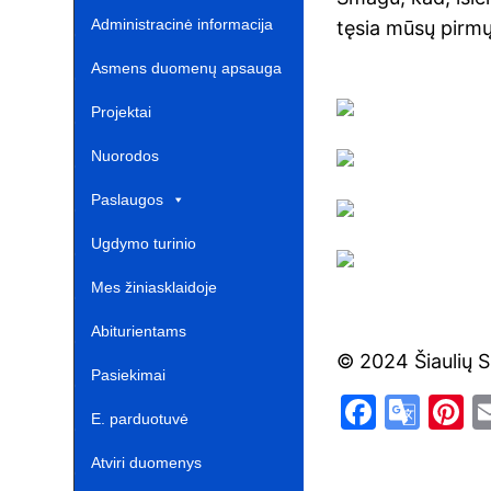
Administracinė informacija
tęsia mūsų pirmų 
Asmens duomenų apsauga
Projektai‎
Nuorodos ‎ ‎ ‎ ‎ ‎ ‎ ‎ ‎ ‎ ‎ ‎‎
Paslaugos
Ugdymo turinio
atnaujinimas‎
Mes žiniasklaidoje‎
Abiturientams‎‎
© 2024 Šiaulių S
Pasiekimai
F
G
P
E. parduotuvė ‎ ‎ ‎ ‎ ‎ ‎ ‎ ‎ ‎ ‎ ‎ ‎ ‎
a
o
n
Atviri duomenys
c
o
e