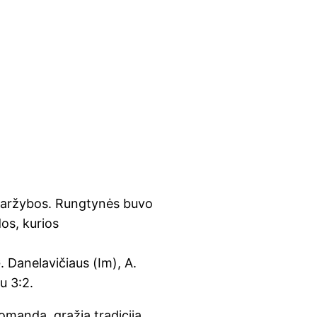
 varžybos. Rungtynės buvo
os, kurios
. Danelavičiaus (Im), A.
u 3:2.
komandą, gražią tradiciją