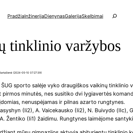
P
Pradžia
Inžinerija
Dienynas
Galerija
Skelbimai
a
i
e
ų tinklinio varžybos
š
k
a
 Bartašienė (2024-05-10 07:27:39)
ŠUG sporto salėje vyko draugiškos vaikinų tinklinio
 pirmos minutės, nes susitiko dvi lygiavertės komand
domias, nenuspėjamas ir pilnas azarto rungtynes.
asyshyn (Ii2), A. Vaicekausko (Ii2), N. Buivydo (IIc), G
 A. Žentiko (Ii1) žaidimu. Rungtynes laimėjome santyki
idžiant mūsų gimnazijos aktyvią abiturientų tinklinio 