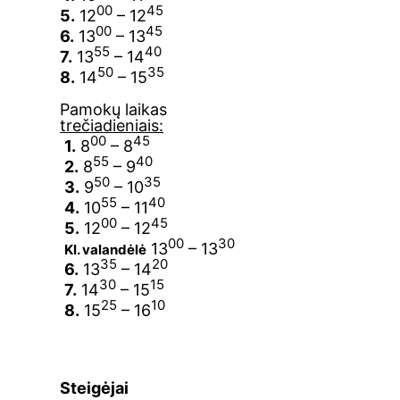
00
45
5.
12
– 12
00
45
6.
13
– 13
55
40
7.
13
– 14
50
35
8.
14
– 15
Pamokų laikas
trečiadieniais:
00
45
1.
8
– 8
55
40
2.
8
– 9
50
35
3.
9
– 10
55
40
4.
10
– 11
00
45
5.
12
– 12
00
30
13
– 13
Kl. valandėlė
35
20
6.
13
– 14
30
15
7.
14
– 15
25
10
8.
15
– 16
Steigėjai