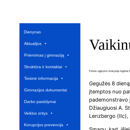
Dienynas
Vaikin
Aktualijos
Priėmimas į gimnaziją
Struktūra ir kontaktai
Fizinio ugdymo mokytoja Ingrida
Teisinė informacija
Gegužės 8 dieną 
Gimnazijos dokumentai
įtemptos nuo pat
pademonstravo į
Darbo pasiūlymai
Džiaugiuosi A. St
Veiklos sritys
Lenzbergo (IIc),
Korupcijos prevencija
Smagu, kad, išle