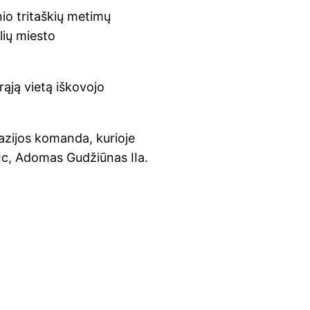
io tritaškių metimų
lių miesto
ąją vietą iškovojo
azijos komanda, kurioje
IIc, Adomas Gudžiūnas IIa.