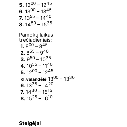
00
45
5.
12
– 12
00
45
6.
13
– 13
55
40
7.
13
– 14
50
35
8.
14
– 15
Pamokų laikas
trečiadieniais:
00
45
1.
8
– 8
55
40
2.
8
– 9
50
35
3.
9
– 10
55
40
4.
10
– 11
00
45
5.
12
– 12
00
30
13
– 13
Kl. valandėlė
35
20
6.
13
– 14
30
15
7.
14
– 15
25
10
8.
15
– 16
Steigėjai