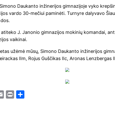
 Simono Daukanto inžinerijos gimnazijoje vyko krepšin
ijos vardo 30-mečiui paminėti. Turnyre dalyvavo Šiau
ndos.
 atiteko J. Janonio gimnazijos mokinių komandai, antr
jos vaikinai.
vietas užėmė mūsų, Simono Daukanto inžinerijos gimn
eirackas IIm, Rojus Guščikas IIc, Aronas Lenzbergas 
i
E
Pr
S
t
m
in
h
r
ai
t
ar