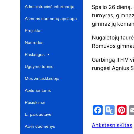
Spalio 26 dieną,
Administracinė informacija
turnyras, gimnaz
Asmens duomenų apsauga
gimnazijų koma
Projektai‎
Nugalėtojų taurė
Nuorodos ‎ ‎ ‎ ‎ ‎ ‎ ‎ ‎ ‎ ‎ ‎‎
Romuvos gimnazi
Paslaugos
Garbingą III-IV 
Ugdymo turinio
rungėsi Agnius S
atnaujinimas‎
Mes žiniasklaidoje‎
Abiturientams‎‎
Pasiekimai
F
G
P
E. parduotuvė ‎ ‎ ‎ ‎ ‎ ‎ ‎ ‎ ‎ ‎ ‎ ‎ ‎
a
o
n
Ankstesnis
Kitas
c
o
e
Atviri duomenys