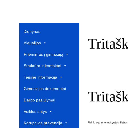
Dienynas
Tritaš
Aktualijos
Priėmimas į gimnaziją
Struktūra ir kontaktai
Teisinė informacija
Gimnazijos dokumentai
Tritaš
Darbo pasiūlymai
Veiklos sritys
Korupcijos prevencija
Fizinio ugdymo mokytojas Sigita