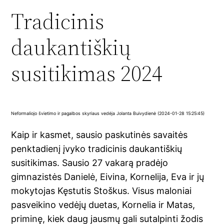
Tradicinis
daukantiškių
susitikimas 2024
Neformaliojo švietimo ir pagalbos skyriaus vedėja Jolanta Buivydienė (2024-01-28 15:25:45)
Kaip ir kasmet, sausio paskutinės savaitės
penktadienį įvyko tradicinis daukantiškių
susitikimas. Sausio 27 vakarą pradėjo
gimnazistės Danielė, Eivina, Kornelija, Eva ir jų
mokytojas Kęstutis Stoškus. Visus maloniai
pasveikino vedėjų duetas, Kornelia ir Matas,
priminę, kiek daug jausmų gali sutalpinti žodis