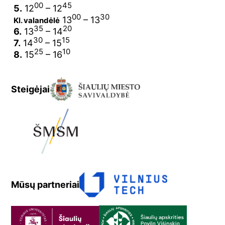
00
45
5.
12
– 12
00
30
13
– 13
Kl. valandėlė
35
20
6.
13
– 14
30
15
7.
14
– 15
25
10
8.
15
– 16
Steigėjai
Mūsų partneriai