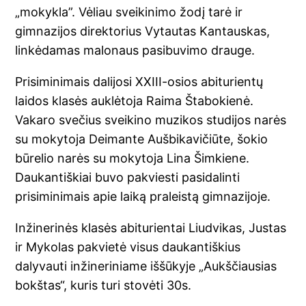
„mokykla”. Vėliau sveikinimo žodį tarė ir
gimnazijos direktorius Vytautas Kantauskas,
linkėdamas malonaus pasibuvimo drauge.
Prisiminimais dalijosi XXIII-osios abiturientų
laidos klasės auklėtoja Raima Štabokienė.
Vakaro svečius sveikino muzikos studijos narės
su mokytoja Deimante Aušbikavičiūte, šokio
būrelio narės su mokytoja Lina Šimkiene.
Daukantiškiai buvo pakviesti pasidalinti
prisiminimais apie laiką praleistą gimnazijoje.
Inžinerinės klasės abiturientai Liudvikas, Justas
ir Mykolas pakvietė visus daukantiškius
dalyvauti inžineriniame iššūkyje „Aukščiausias
bokštas“, kuris turi stovėti 30s.