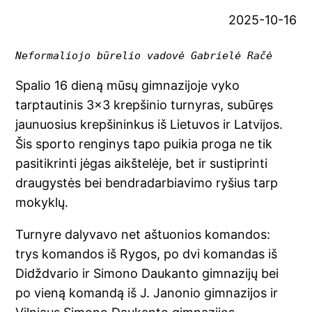
2025-10-16
Neformaliojo būrelio vadovė Gabrielė Račė
Spalio 16 dieną mūsų gimnazijoje vyko
tarptautinis 3×3 krepšinio turnyras, subūręs
jaunuosius krepšininkus iš Lietuvos ir Latvijos.
Šis sporto renginys tapo puikia proga ne tik
pasitikrinti jėgas aikštelėje, bet ir sustiprinti
draugystės bei bendradarbiavimo ryšius tarp
mokyklų.
Turnyre dalyvavo net aštuonios komandos:
trys komandos iš Rygos, po dvi komandas iš
Didždvario ir Simono Daukanto gimnazijų bei
po vieną komandą iš J. Janonio gimnazijos ir