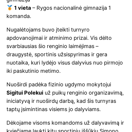
1 vieta
– Rygos nacionalinė gimnazija 1
komanda.
Nugalėtojams buvo įteikti turnyro
apdovanojimai ir atminimo prizai. Vis dėlto
svarbiausias šio renginio laimėjimas –
draugystė, sportinis užsispyrimas ir gera
nuotaika, kuri lydėjo visus dalyvius nuo pirmojo
iki paskutinio metimo.
Nuoširdi padėka fizinio ugdymo mokytojui
Sigitui Polekui
už puikų renginio organizavimą,
iniciatyvą ir nuoširdų darbą, kad šis turnyras
taptų įsimintinas visiems jo dalyviams.
Dėkojame visoms komandoms už dalyvavimą ir
kviečiame laukti kitų sportinių iššūkių Simono