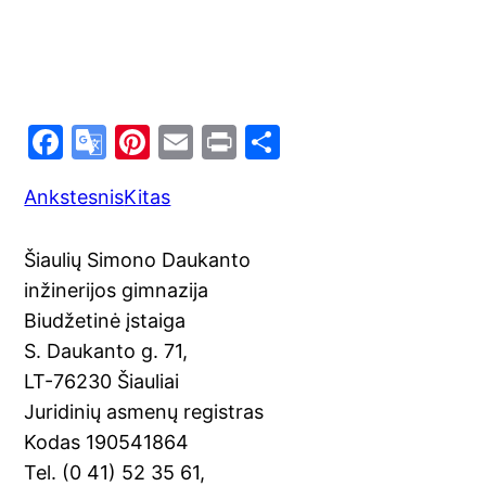
F
G
Pi
E
Pr
S
a
o
nt
m
in
h
Ankstesnis
Kitas
c
o
er
ai
t
ar
e
gl
e
l
e
Šiaulių Simono Daukanto
b
e
st
inžinerijos gimnazija
o
Tr
Biudžetinė įstaiga
o
a
S. Daukanto g. 71,
k
n
LT-76230 Šiauliai
sl
Juridinių asmenų registras
Kodas 190541864
at
Tel. (0 41) 52 35 61,