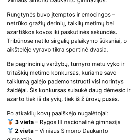
Vilniaus Simono Daukanto gimnazijos.
Rungtynės buvo įtemptos ir emocingos –
netrūko gražių derinių, taiklių metimų bei
azartiškos kovos iki paskutinės sekundės.
Tribūnose netilo sirgalių palaikymo šūksniai, o
aikštelėje vyravo tikra sportinė dvasia.
Be pagrindinių varžybų, turnyro metu vyko ir
tritaškių metimo konkursas, kuriame savo
taiklumą galėjo pademonstruoti visi norintys
žaidėjai. Šis konkursas sulaukė daug dėmesio ir
azarto tiek iš dalyvių, tiek iš žiūrovų pusės.
Po atkaklių kovų paaiškėjo nugalėtojai:
3 vieta
– Rygos III nacionalinė gimnazija
2 vieta
– Vilniaus Simono Daukanto
gimnazija