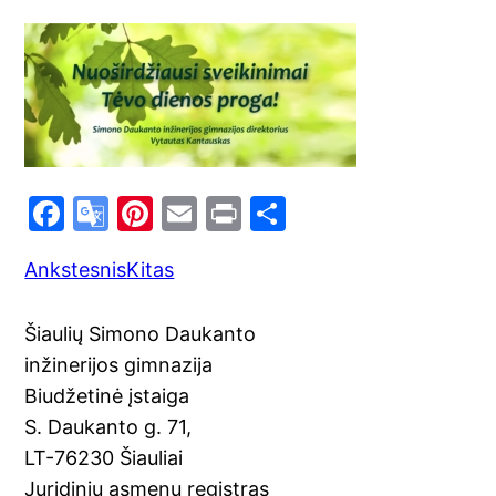
F
G
Pi
E
Pr
S
a
o
nt
m
in
h
Ankstesnis
Kitas
c
o
er
ai
t
ar
e
gl
e
l
e
Šiaulių Simono Daukanto
b
e
st
inžinerijos gimnazija
o
Tr
Biudžetinė įstaiga
o
a
S. Daukanto g. 71,
k
n
LT-76230 Šiauliai
Juridinių asmenų registras