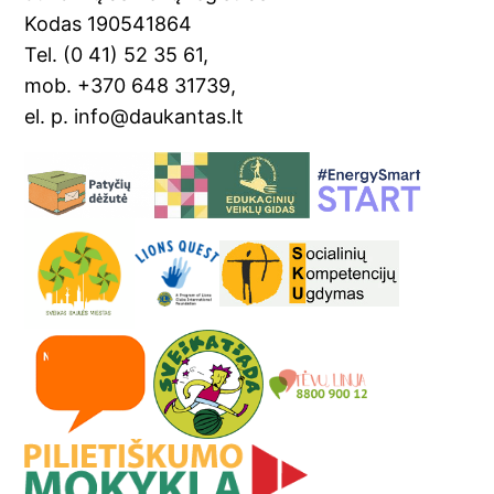
sl
Kodas 190541864
at
Tel. (0 41) 52 35 61,
e
mob. +370 648 31739,
el. p. info@daukantas.lt