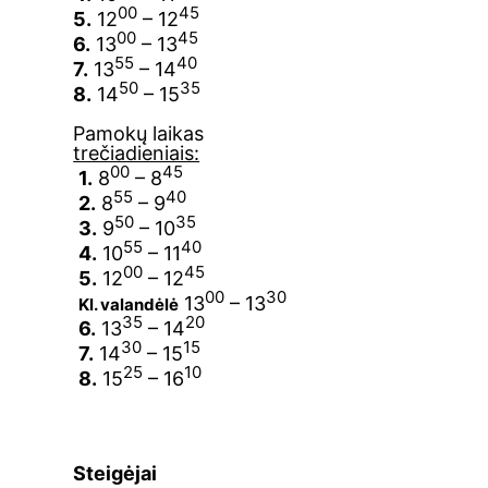
00
45
5.
12
– 12
00
45
6.
13
– 13
55
40
7.
13
– 14
50
35
8.
14
– 15
Pamokų laikas
trečiadieniais:
00
45
1.
8
– 8
55
40
2.
8
– 9
50
35
3.
9
– 10
55
40
4.
10
– 11
00
45
5.
12
– 12
00
30
13
– 13
Kl. valandėlė
35
20
6.
13
– 14
30
15
7.
14
– 15
25
10
8.
15
– 16
Steigėjai