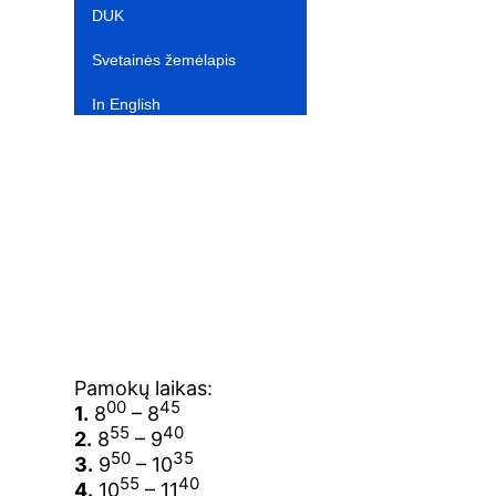
DUK
Svetainės žemėlapis
In English‎
Pamokų laikas:
00
45
1.
8
– 8
55
40
2.
8
– 9
50
35
3.
9
– 10
55
40
4.
10
– 11