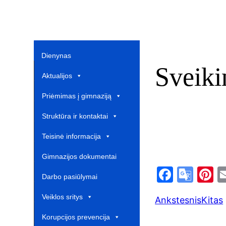
Dienynas
Sveik
Aktualijos
Priėmimas į gimnaziją
Struktūra ir kontaktai
Teisinė informacija
Gimnazijos dokumentai
F
G
P
Darbo pasiūlymai
a
o
n
Veiklos sritys
Ankstesnis
Kitas
c
o
e
Korupcijos prevencija
e
gl
e