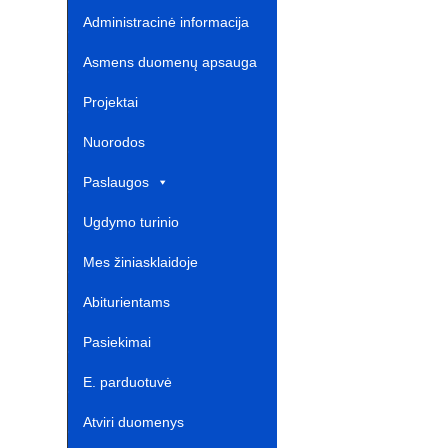
b
e
s
Administracinė informacija
o
Tr
Asmens duomenų apsauga
o
a
Projektai‎
k
n
Nuorodos ‎ ‎ ‎ ‎ ‎ ‎ ‎ ‎ ‎ ‎ ‎‎
sl
at
Paslaugos
e
Ugdymo turinio
atnaujinimas‎
Mes žiniasklaidoje‎
Abiturientams‎‎
Pasiekimai
E. parduotuvė ‎ ‎ ‎ ‎ ‎ ‎ ‎ ‎ ‎ ‎ ‎ ‎ ‎
Atviri duomenys