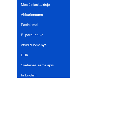
atnaujinimas‎
Mes žiniasklaidoje‎
Abiturientams‎‎
Pasiekimai
E. parduotuvė ‎ ‎ ‎ ‎ ‎ ‎ ‎ ‎ ‎ ‎ ‎ ‎ ‎
Atviri duomenys
DUK
Svetainės žemėlapis
In English‎