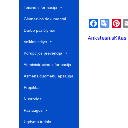
Teisinė informacija
Gimnazijos dokumentai
F
G
P
a
o
n
Darbo pasiūlymai
Ankstesnis
Kitas
c
o
e
Veiklos sritys
e
gl
e
Korupcijos prevencija
b
e
s
Administracinė informacija
o
Tr
o
a
Asmens duomenų apsauga
k
n
Projektai‎
sl
Nuorodos ‎ ‎ ‎ ‎ ‎ ‎ ‎ ‎ ‎ ‎ ‎‎
at
Paslaugos
e
Ugdymo turinio