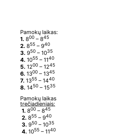
Pamokų laikas:
00
45
1.
8
– 8
55
40
2.
8
– 9
50
35
3.
9
– 10
55
40
4.
10
– 11
00
45
5.
12
– 12
00
45
6.
13
– 13
55
40
7.
13
– 14
50
35
8.
14
– 15
Pamokų laikas
trečiadieniais:
00
45
1.
8
– 8
55
40
2.
8
– 9
50
35
3.
9
– 10
55
40
4.
10
– 11