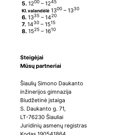
00
45
5.
12
– 12
00
30
13
– 13
Kl. valandėlė
35
20
6.
13
– 14
30
15
7.
14
– 15
25
10
8.
15
– 16
Steigėjai
Mūsų partneriai
Šiaulių Simono Daukanto
inžinerijos gimnazija
Biudžetinė įstaiga
S. Daukanto g. 71,
LT-76230 Šiauliai
Juridinių asmenų registras
Kodas 190541864