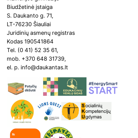
o
Tr
Biudžetinė įstaiga
o
a
S. Daukanto g. 71,
k
n
LT-76230 Šiauliai
sl
Juridinių asmenų registras
Kodas 190541864
at
Tel. (0 41) 52 35 61,
e
mob. +370 648 31739,
el. p. info@daukantas.lt