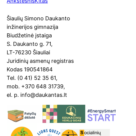
Ankstesnis
Kitas
c
o
er
ai
t
ar
e
gl
e
l
e
Šiaulių Simono Daukanto
b
e
st
inžinerijos gimnazija
o
Tr
Biudžetinė įstaiga
o
a
S. Daukanto g. 71,
k
n
LT-76230 Šiauliai
sl
Juridinių asmenų registras
Kodas 190541864
at
Tel. (0 41) 52 35 61,
e
mob. +370 648 31739,
el. p. info@daukantas.lt