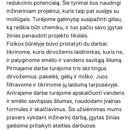
redukcinio potencialą. Šie tyrimai bus naudingi
inžineriniam projektui, kuris taip pat susijęs su
moliūgais. Turėjome galimybę susipažinti giliau,
ką reiškia būti chemiku, ir tuo pačiu savo įgytas
žinias panaudoti projekto tikslais.
Fizikos būrelyje buvo pristatyti du darbai:
tikrinome, kuris dirvožemis laidininkas, kuris ne,
ir palyginome smėlio ir vandens savitąją šilumą.
Pirmajame darbe turėjome tris skirtingus
dirvožemius: pakelės, gėlių ir miško. Juos
filtravome ir tikrinome jų laidumą tarpusavyje.
Antrajame darbe turėjome apskaičiuoti vandens
ir smėlio savitąsias šilumas, naudodami įvairias
formules ir skaičiavimus. Šis užsiėmimas mums
pravers vykdant inžinerinį darbą, įgytas žinias
galėsime pritaikyti ateities darbuose.