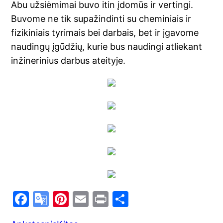
Abu užsiėmimai buvo itin įdomūs ir vertingi.
Buvome ne tik supažindinti su cheminiais ir
fizikiniais tyrimais bei darbais, bet ir įgavome
naudingų įgūdžių, kurie bus naudingi atliekant
inžinerinius darbus ateityje.
F
G
Pi
E
Pr
S
a
o
nt
m
in
h