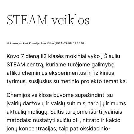
STEAM veiklos
Ii2 klasės mokinė Kornelija Jurevičiūtė (2024-03-08 09:08:09)
Kovo 7 dieną Ii2 klasės mokiniai vyko į Šiaulių
STEAM centrą, kuriame turėjome galimybę
atlikti cheminius eksperimentus ir fizikinius
tyrimus, susijusius su metinio projekto tematika.
Chemijos veiklose buvome supažindinti su
įvairių daržovių ir vaisių sultimis, tarp jų ir mums
aktualių moliūgų. Sultis turėjome ištirti įvairiais
metodais: nustatyti sulčių pH, nitrato ir kalcio
jonų koncentracijas, taip pat oksidacinio-