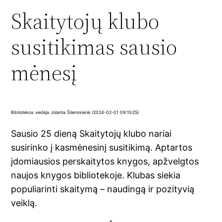
Skaitytojų klubo
susitikimas sausio
mėnesį
Bibliotekos vedėja Jolanta Šilenskienė (2024-02-01 09:15:25)
Sausio 25 dieną Skaitytojų klubo nariai
susirinko į kasmėnesinį susitikimą. Aptartos
įdomiausios perskaitytos knygos, apžvelgtos
naujos knygos bibliotekoje. Klubas siekia
populiarinti skaitymą – naudingą ir pozityvią
veiklą.