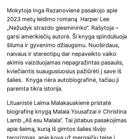
Mokytoja Inga Razanovienė pasakojo apie
2023 metų leidimo romaną Harper Lee
„Nežudyk strazdo giesmininko“. Rašytoja –
garsi amerikiečių autorė. Ši knyga spinduliuoja
šiluma ir gyvenimo džiaugsmu. Nuoširdaus,
naivaus ir stereotipų dar nepaveikto vaiko
akimis vaizduojamas nepagražintas pasaulis,
kviečiantis suaugusiuosius pažiūrėti į save iš
šalies. Knyga nėra autobiografinė, tačiau ji
paremta tikra istorija.
Lituanistė Laima Malakauskienė pristatė
biografinę knygą Malala Yousafzai ir Christina
Lamb „Aš esu Malala“. Tai įstabus pasakojimas
apie šeimą, kurią iš gimtos šalies išvijo
terorizmas, apie kovą už mergaičių teisę į