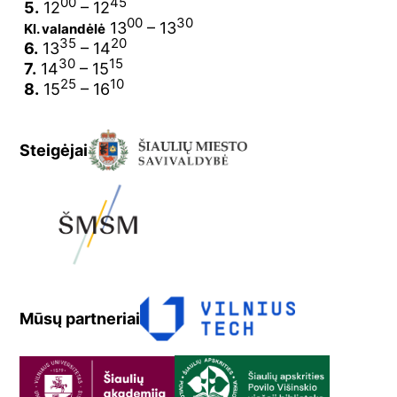
00
45
5.
12
– 12
00
30
13
– 13
Kl. valandėlė
35
20
6.
13
– 14
30
15
7.
14
– 15
25
10
8.
15
– 16
Steigėjai
Mūsų partneriai