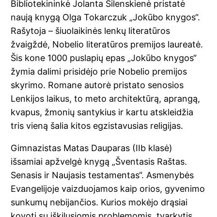
Bibliotekininkė Jolanta Šilenskienė pristatė
naują knygą Olga Tokarczuk „Jokūbo knygos“.
Rašytoja – šiuolaikinės lenkų literatūros
žvaigždė, Nobelio literatūros premijos laureatė.
Šis kone 1000 puslapių epas „Jokūbo knygos“
žymia dalimi prisidėjo prie Nobelio premijos
skyrimo. Romane autorė pristato senosios
Lenkijos laikus, to meto architektūrą, aprangą,
kvapus, žmonių santykius ir kartu atskleidžia
tris vieną šalia kitos egzistavusias religijas.
Gimnazistas Matas Dauparas (IIb klasė)
išsamiai apžvelgė knygą „Šventasis Raštas.
Senasis ir Naujasis testamentas“. Asmenybės
Evangelijoje vaizduojamos kaip orios, gyvenimo
sunkumų nebijančios. Kurios mokėjo drąsiai
kovoti su iškilusiomis problemomis, tvarkytis