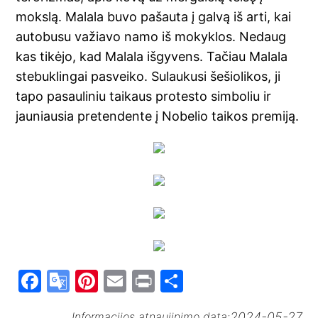
mokslą. Malala buvo pašauta į galvą iš arti, kai
autobusu važiavo namo iš mokyklos. Nedaug
kas tikėjo, kad Malala išgyvens. Tačiau Malala
stebuklingai pasveiko. Sulaukusi šešiolikos, ji
tapo pasauliniu taikaus protesto simboliu ir
jauniausia pretendente į Nobelio taikos premiją.
F
G
Pi
E
Pr
S
a
o
nt
m
in
h
2024-05-27
Informacijos atnaujinimo data: