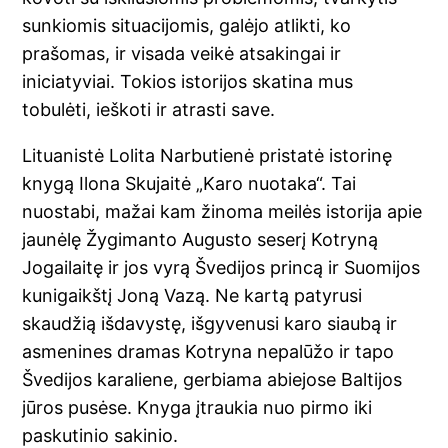
sunkiomis situacijomis, galėjo atlikti, ko
prašomas, ir visada veikė atsakingai ir
iniciatyviai. Tokios istorijos skatina mus
tobulėti, ieškoti ir atrasti save.
Lituanistė Lolita Narbutienė pristatė istorinę
knygą Ilona Skujaitė „Karo nuotaka“. Tai
nuostabi, mažai kam žinoma meilės istorija apie
jaunėlę Žygimanto Augusto seserį Kotryną
Jogailaitę ir jos vyrą Švedijos princą ir Suomijos
kunigaikštį Joną Vazą. Ne kartą patyrusi
skaudžią išdavystę, išgyvenusi karo siaubą ir
asmenines dramas Kotryna nepalūžo ir tapo
Švedijos karaliene, gerbiama abiejose Baltijos
jūros pusėse. Knyga įtraukia nuo pirmo iki
paskutinio sakinio.