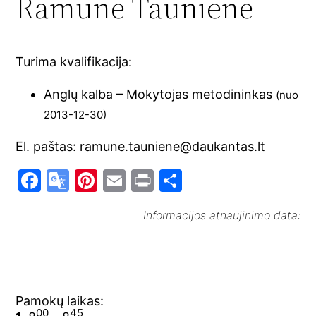
Ramunė Taunienė
Turima kvalifikacija:
Anglų kalba – Mokytojas metodininkas
(nuo
2013-12-30)
El. paštas: ramune.tauniene@daukantas.lt
F
G
Pi
E
Pr
S
a
o
nt
m
in
h
Informacijos atnaujinimo data:
c
o
er
ai
t
ar
e
gl
e
l
e
b
e
st
o
Tr
Pamokų laikas:
o
a
00
45