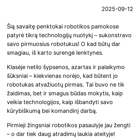
2025-09-12
Šią savaitę penktokai robotikos pamokose
patyrė tikrą technologijų nuotykį – sukonstravo
savo pirmuosius robotukus! O kad būtų dar
smagiau, iš karto surengė lenktynes.
Klasėje netilo šypsenos, azartas ir palaikymo
šūksniai – kiekvienas norėjo, kad būtent jo
robotukas atvažiuotų pirmas. Tai buvo ne tik
žaidimas, bet ir smagus būdas mokytis, kaip
veikia technologijos, kaip išbandyti savo
kūrybiškumą bei komandinį darbą.
Pirmieji žingsniai robotikos pasaulyje jau žengti
– o dar tiek daug atradimų laukia ateityje!