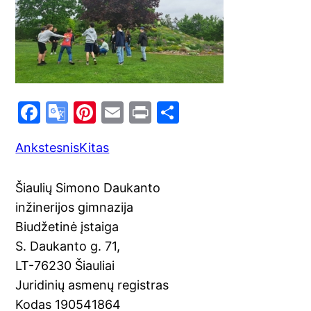
F
G
Pi
E
Pr
S
a
o
nt
m
in
h
Ankstesnis
Kitas
c
o
er
ai
t
ar
e
gl
e
l
e
Šiaulių Simono Daukanto
b
e
st
inžinerijos gimnazija
o
Tr
Biudžetinė įstaiga
o
a
S. Daukanto g. 71,
k
n
LT-76230 Šiauliai
sl
Juridinių asmenų registras
Kodas 190541864