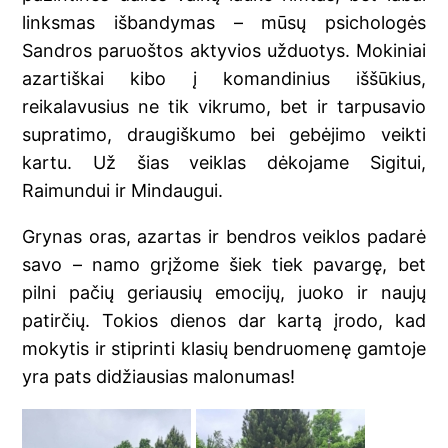
linksmas išbandymas – mūsų psichologės
Sandros paruoštos aktyvios užduotys. Mokiniai
azartiškai kibo į komandinius iššūkius,
reikalavusius ne tik vikrumo, bet ir tarpusavio
supratimo, draugiškumo bei gebėjimo veikti
kartu. Už šias veiklas dėkojame Sigitui,
Raimundui ir Mindaugui.
Grynas oras, azartas ir bendros veiklos padarė
savo – namo grįžome šiek tiek pavargę, bet
pilni pačių geriausių emocijų, juoko ir naujų
patirčių. Tokios dienos dar kartą įrodo, kad
mokytis ir stiprinti klasių bendruomenę gamtoje
yra pats didžiausias malonumas!