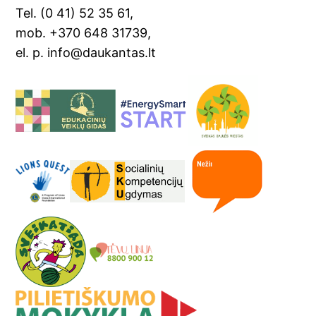
at
Tel. (0 41) 52 35 61,
e
mob. +370 648 31739,
el. p. info@daukantas.lt