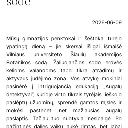
sode
2026-06-09
Mūsų gimnazijos penktokai ir šeštokai turėjo
ypatingą dieną – jie skersai išilgai išmaišė
Vilniaus universiteto Šiaulių akademijos
Botanikos sodą. Žaliuojančios sodo erdvės
kelioms valandoms tapo tikra atradimų ir
aktyvaus judėjimo zona. Vos atvykę mokiniai
pasinėrė į intriguojančią edukaciją „Augalų
detektyvai“, kurioje virto tikrais tyrėjais: ieškojo
paslėptų užuominų, sprendė gamtos mįsles ir
mokėsi pastebėti net mažiausias augalų
paslaptis. Tačiau tuo nuotykiai nesibaigė. Po
pažintinės dalies vaikų laukė rimtas, bet labai