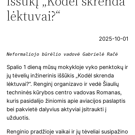
iššūkį „Kodėl skrenda
lėktuvai?“
2025-10-01
Neformaliojo būrėlio vadovė Gabrielė Račė
Spalio 1 dieną mūsų mokykloje vyko penktokų ir
jų tėvelių inžinerinis iššūkis „Kodėl skrenda
lėktuvai?“. Renginį organizavo ir vedė Šiaulių
techninės kūrybos centro vadovas Romanas,
kuris pasidalijo žiniomis apie aviacijos paslaptis
bei pakvietė dalyvius aktyviai įsitraukti į
užduotis.
Renginio pradžioje vaikai ir jų tėveliai susipažino