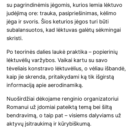
su pagrindinėmis jėgomis, kurios lemia lėktuvo
judėjimą ore: trauka, pasipriešinimas, kėlimo
jėga ir svoris. Šios keturios jėgos turi būti
subalansuotos, kad lėktuvas galėtų sėkmingai
skristi.
Po teorinės dalies laukė praktika – popierinių
lėktuvėlių varžybos. Vaikai kartu su savo
tėveliais konstravo lėktuvėlius, o vėliau išbandė,
kaip jie skrenda, pritaikydami ką tik išgirstą
informaciją apie aerodinamiką.
Nuoširdžiai dėkojame renginio organizatoriui
Romanui už įdomiai pateiktą temą bei šiltą
bendravimą, o taip pat – visiems dalyviams už
aktyvų įsitraukimą ir kūrybiškumą.